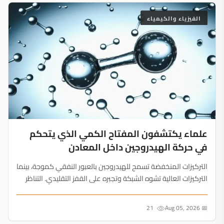
الفيزياء والكيمياء
علماء يكتشفون المفتاح الكمي الذي يتحكم
في حركة الهيدروجين داخل المعادن
التركيزات المنخفضة تسمح للهيدروجين بالعبور النفقي كموجة، بينما
التركيزات العالية تشوه الشبكة وتجبره على القفز التقليدي. التناظر
البلوري هو المفتاح السري لتطوير بطاريات طاقة المستقبل....
21
📅 Aug 05, 2026