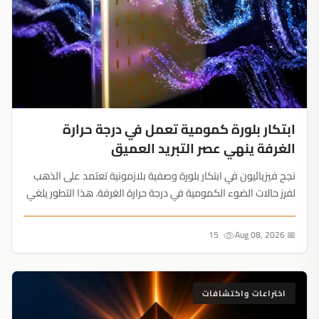
ابتكار بلورة كمومية تعمل في درجة حرارة
الغرفة ينهي عصر التبريد العميق
نجح فيزيائيون في ابتكار بلورة وصفية بلازمونية تعتمد على الذهب
لفرز حالات الضوء الكمومية في درجة حرارة الغرفة. هذا التطور يلغي
الحاجة للتبريد العميق، ويمهد الطريق لحواسيب كمومية عملية
وخلايا شمسية فائقة الكفاءة....
15
📅 Aug 08, 2026
اختراعات واكتشافات