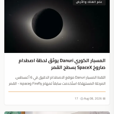
علم الفلك والأرض
المسبار الكوري Danuri يوثق لحظة اصطدام
صاروخ SpaceX بسطح القمر
التقط المسبار Danuri موقع الاصطدام الدقيق في 6 أغسطس،
المرحلة المستهلكة استُخدمت سابقاً لمهام Firefly وispace - القمر
يتحول بسرعة إلى مقبرة تجارية للنفايات الفضائية....
17
📅 Aug 08, 2026