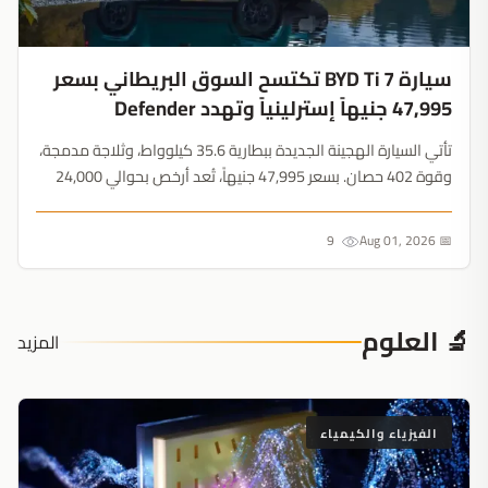
سيارة BYD Ti 7 تكتسح السوق البريطاني بسعر
47,995 جنيهاً إسترلينياً وتهدد Defender
تأتي السيارة الهجينة الجديدة ببطارية 35.6 كيلوواط، وثلاجة مدمجة،
وقوة 402 حصان. بسعر 47,995 جنيهاً، تُعد أرخص بحوالي 24,000
جنيه من Defender 110 مع ضعف المدى الكهربائي....
9
📅 Aug 01, 2026
🔬 العلوم
المزيد
الفيزياء والكيمياء