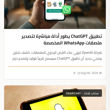
تطبيق ChatGPT يطور أداة مباشرة لتصدير
ملصقات WhatsApp المخصصة
شركة OpenAI تنهي عناء القص اليدوي للملصقات. كشف تحليل
برمجي جديد أن تطبيق ChatGPT سيسمح قريباً بتوليد وتصدير حزم
الملصقات المخصصة مباشرة إلى تطبيق WhatsApp، بشرط تلبية حد
أدنى ذكي يبلغ ثلاثة ملصقات....
8
📅 Aug 09, 2026
سناب شات - SNAPCHAT