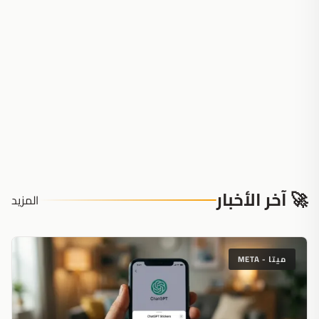
🚀 آخر الأخبار
المزيد
ميتا - META