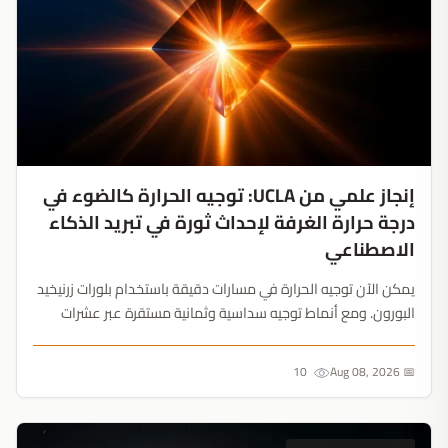
إنجاز علمي من UCLA: توجيه الحرارة كالضوء في
درجة حرارة الغرفة لإحداث ثورة في تبريد الذكاء
الاصطناعي
يمكن الآن توجيه الحرارة في مسارات دقيقة باستخدام بلورات زرنيخيد
البورون. ومع أنماط توجيه سداسية وثمانية مستقرة عبر عشرات
الميكرومترات، أصبح التبريد التفاعلي من الماضي....
10
📅 Aug 08, 2026