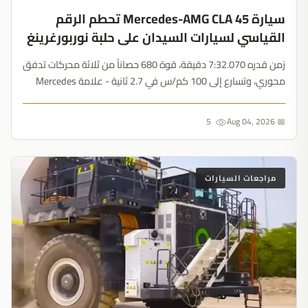
سيارة Mercedes-AMG CLA 45 تحطم الرقم
القياسي لسيارات السيدان على حلبة نوربورغرينغ
زمن قدره 7:32.070 دقيقة، قوة 680 حصاناً من ثلاثة محركات تدفق
محوري، وتسارع إلى 100 كم/س في 2.7 ثانية - علامة Mercedes
تثبت هيمنة سيارات السيدان الكهربائية على حلبات السباق....
5
📅 Aug 04, 2026
مراجعات السيارات