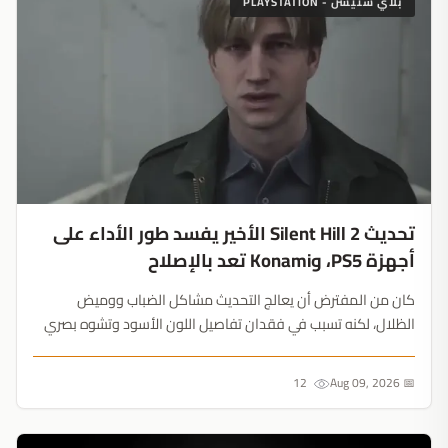
بلاي ستيشن - PLAYSTATION
تحديث Silent Hill 2 الأخير يفسد طور الأداء على
أجهزة PS5، وKonami تعد بالإصلاح
كان من المفترض أن يعالج التحديث مشاكل الضباب ووميض
الظلال، لكنه تسبب في فقدان تفاصيل اللون الأسود وتشوه بصري
في مشاهد المرايا، مما أجبر اللاعبين على التخلي عن طور الأداء....
12
📅 Aug 09, 2026