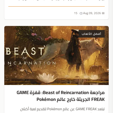
الموارد وقفزات الرعب الملائمة للبث المباشر يمكنها التفوق على
أضخم الميزانيات....
15
📅 Aug 09, 2026
أفضل الألعاب
مراجعة Beast of Reincarnation: قفزة GAME
FREAK الجريئة خارج عالم Pokémon
تبتعد GAME FREAK عن عالم Pokémon لتقديم لعبة أكشن