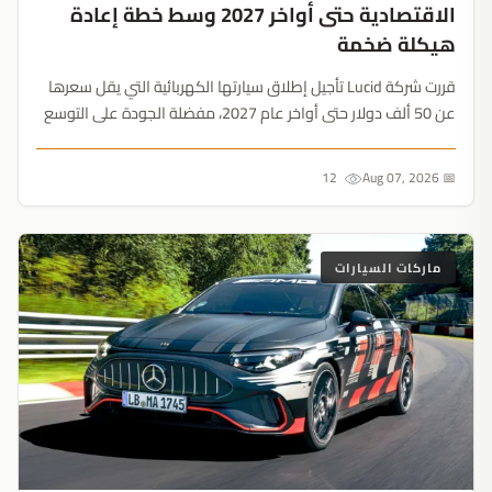
الاقتصادية حتى أواخر 2027 وسط خطة إعادة
هيكلة ضخمة
قررت شركة Lucid تأجيل إطلاق سيارتها الكهربائية التي يقل سعرها
عن 50 ألف دولار حتى أواخر عام 2027، مفضلة الجودة على التوسع
السريع. ومع خطة لخفض التكاليف بقيمة 1.4 مليار دولار والتركيز
على سيارات الأجرة ذاتية القيادة، تسعى الشركة لكسب الوقت
12
📅 Aug 07, 2026
ووقف استنزاف السيولة....
ماركات السيارات