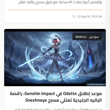
وتقمص أدوار تمتد لـ 40 ساعة. مع رفيق سحري وآليات تنقل
مبتكرة، يعيد الاستوديو تعريف قدراته بالكامل....
13
📅 Aug 06, 2026
موبايل - MOBILE
موعد إطلاق Odette في Genshin Impact: راقصة
الباليه الجليدية تعتلي مسرح Snezhnaya
تستخدم Odette سيفاً جليدياً وتعيش حياة مزدوجة كراقصة باليه