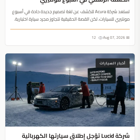
تستعد شركة Acura للكشف عن لغة تصميم جديدة حادة في أسبوع
مونتيري للسيارات، لكن القصة الحقيقية تتجاوز مجرد سيارة اختبارية.
مصابيح LED السهمية تمهد لتحول جمالي جذري سيشكل طراز RDX
الهجين القادم....
12
📅 Aug 07, 2026
أخبار السيارات
شركة Lucid تؤجل إطلاق سيارتها الكهربائية