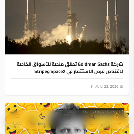
شركة Goldman Sachs تطلق منصة للأسواق الخاصة
لاقتناص فرص الاستثمار في SpaceX وStripe
9
📅 Jul 22, 2026
الذكاء الاصطناعي - AI
الرئيسية
بحث
أقسام
الوضع
القائمة