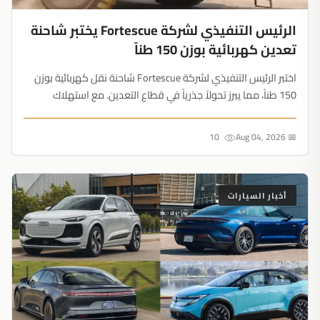
الرئيس التنفيذي لشركة Fortescue يختبر شاحنة
تعدين كهربائية بوزن 150 طناً
اختبر الرئيس التنفيذي لشركة Fortescue شاحنة نقل كهربائية بوزن
150 طناً، مما يبرز تحولاً جذرياً في قطاع التعدين. مع استهلاك
الشاحنة الواحدة للديزل بتكلفة 850 ألف دولار سنوياً، أصبح التحول
نحو الآلات الكهربائية ضرورة اقتصادية بحتة....
10
📅 Aug 04, 2026
أخبار السيارات