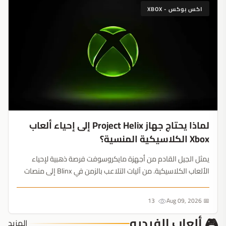
اكس بوكس - XBOX
لماذا يحتاج جهاز Project Helix إلى إحياء ألعاب
Xbox الكلاسيكية المنسية؟
يمثل الجيل القادم من أجهزة مايكروسوفت فرصة ذهبية لإحياء
الألعاب الكلاسيكية. من آليات التلاعب بالزمن في Blinx إلى منصات
Banjo-Kazooie، هذه السلاسل الخمس قد تمنح Xbox التفوق
الحصري الذي تحتاجه بشدة....
13
📅 Aug 09, 2026
🎮 ألعاب الفيديو
المزيد