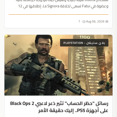
وعضوة في Fatui تسعى لخلافة La Signora. إطلاقها في 12
أغسطس بجانب Arlecchino هو فخ استراتيجي لاستنزاف عملاتك....
7
📅 Aug 06, 2026
بلاي ستيشن - PLAYSTATION
رسائل "حظر الحساب" تثير ذعر لاعبي Black Ops 2
على أجهزة PS5.. إليك حقيقة الأمر