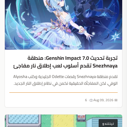
تجربة تحديث Genshin Impact 7.0: منطقة
Snezhnaya تقدم أسلوب لعب إطلاق نار مفاجئ
تقدم منطقة Snezhnaya رقصات Odette الجليدية وكلب Alyosha
الوفي، لكن المفاجأة الحقيقية تكمن في نظام إطلاق النار الجديد.
شركة HoYoverse تحول آخر مناطق Teyvat إلى ساحة معارك
تكتيكية....
6
📅 Aug 09, 2026
نينتندو