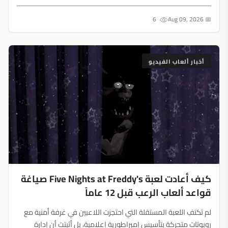
الأخيرة وفتح الخوادم مجاناً الأسبوع المقبل، تثبت استراتيجية Xbox
نجاحها الساحق....
6
📅 Aug 09, 2026
أخبار ألعاب الفيديو
كيف أعادت لعبة Five Nights at Freddy's صياغة
قواعد ألعاب الرعب قبل 12 عاماً
لم تكتفِ اللعبة المستقلة التي احتجزت اللاعبين في غرفة أمنية مع
روبوتات متحركة بتأسيس إمبراطورية إعلامية، بل أثبتت أن إدارة