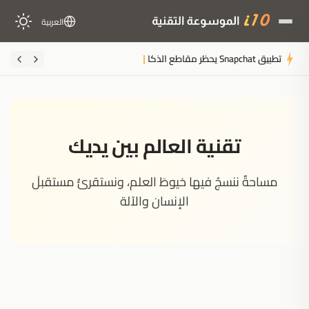
العربية
تطبيق Snapchat يحظر مقاطع الذكاء الاصطناعي من منصة الأضواء لمواجهة قلق جيل زد
تقنية العالم بين يديك
مساحةٌ ننسجُ فيها خيوطَ العلم، ونستقرئُ مستقبلَ
الإنسان والآلة