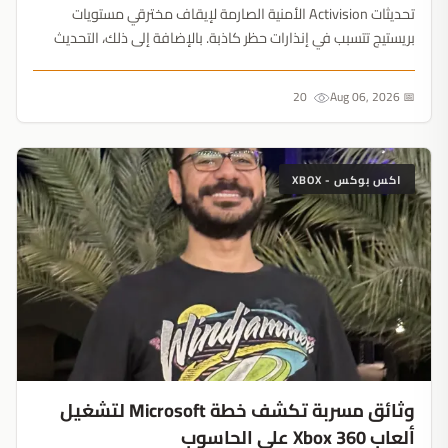
تحديثات Activision الأمنية الصارمة لإيقاف مخترقي مستويات
بريستيج تتسبب في إنذارات حظر كاذبة. بالإضافة إلى ذلك، التحديث
الأخير يعالج أخيراً مشكلة زمن الاستجابة لشاشات 120 هرتز....
20
📅 Aug 06, 2026
اكس بوكس - XBOX
وثائق مسربة تكشف خطة Microsoft لتشغيل
ألعاب Xbox 360 على الحاسوب