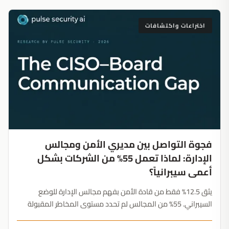
اختراعات واكتشافات
فجوة التواصل بين مديري الأمن ومجالس
الإدارة: لماذا تعمل 55% من الشركات بشكل
أعمى سيبرانياً؟
يثق 12.5% فقط من قادة الأمن بفهم مجالس الإدارة للوضع
السيبراني. 55% من المجالس لم تحدد مستوى المخاطر المقبولة
انتظار وقوع اختراق لتوحيد الرؤى يمثل استراتيجية حوكمة خطيرة....