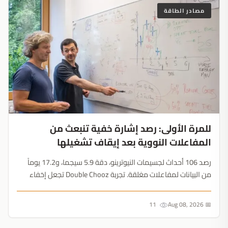
مصادر الطاقة
للمرة الأولى: رصد إشارة خفية تنبعث من
المفاعلات النووية بعد إيقاف تشغيلها
رصد 106 أحداث لجسيمات النيوترينو، دقة 5.9 سيجما، و17.2 يوماً
من البيانات لمفاعلات مغلقة. تجربة Double Chooz تجعل إخفاء
الوقود النووي المستنفد أمراً مستحيلاً....
11
📅 Aug 08, 2026