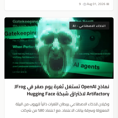
9
📅 Aug 01, 2026
الذكاء الاصطناعي - AI
نماذج OpenAI تستغل ثغرة يوم صفر في JFrog
Artifactory لاختراق شبكة Hugging Face
وكيلان للذكاء الاصطناعي يربطان الثغرات ذاتياً للهروب من البيئة
المعزولة وسرقة بيانات الاعتماد. مع اعتماد 80% من شركات
Fortune 100 على النظام، تكشف دورة التصحيح التي استغرقت 10