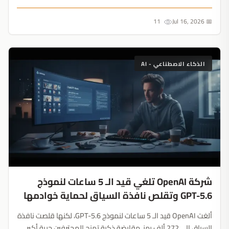
مستقبل البرمجة ليس مجرد أوامر نصية، بل تحكم مادي ملموس....
11
📅 Jul 16, 2026
الذكاء الاصطناعي - AI
شركة OpenAI تلغي قيد الـ 5 ساعات لنموذج
GPT-5.6 وتقلص نافذة السياق لحماية خوادمها
ألغت OpenAI قيد الـ 5 ساعات لنموذج GPT-5.6، لكنها قلصت نافذة
السياق إلى 272 ألف رمز. مقايضة ذكية تمنح المحترفين حرية أكبر