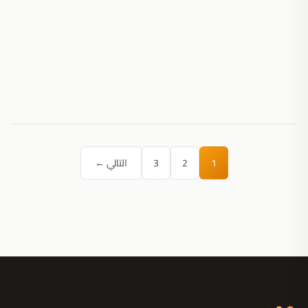
1
2
3
التالي ←