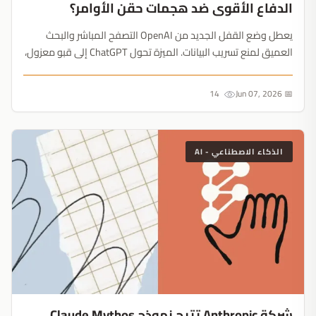
الدفاع الأقوى ضد هجمات حقن الأوامر؟
يعطل وضع القفل الجديد من OpenAI التصفح المباشر والبحث
العميق لمنع تسريب البيانات. الميزة تحول ChatGPT إلى قبو معزول،
وتثبت أن الأمان الحقيقي للذكاء الاصطناعي يتطلب التضحية
بالراحة....
14
📅 Jun 07, 2026
الذكاء الاصطناعي - AI
شركة Anthropic تتيح نموذج Claude Mythos