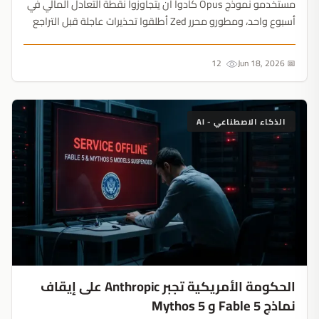
مستخدمو نموذج Opus كادوا أن يتجاوزوا نقطة التعادل المالي في
أسبوع واحد، ومطورو محرر Zed أطلقوا تحذيرات عاجلة قبل التراجع
المفاجئ. عصر الذكاء الاصطناعي بالسعر الثابت ينهار بهدوء قبل
الطرح العام لشركة Anthropic....
12
📅 Jun 18, 2026
الذكاء الاصطناعي - AI
الحكومة الأمريكية تجبر Anthropic على إيقاف
نماذج Fable 5 و Mythos 5