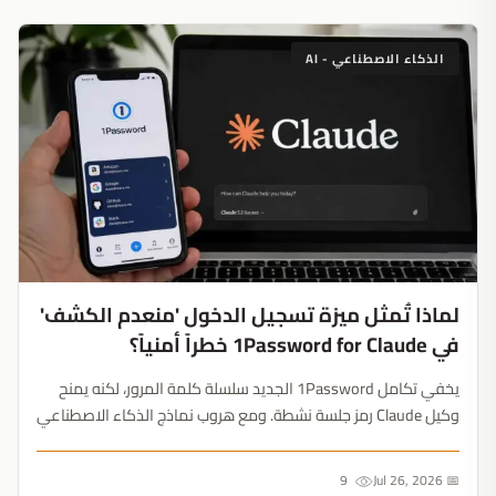
الذكاء الاصطناعي - AI
لماذا تُمثل ميزة تسجيل الدخول 'منعدم الكشف'
في 1Password for Claude خطراً أمنياً؟
يخفي تكامل 1Password الجديد سلسلة كلمة المرور، لكنه يمنح
وكيل Claude رمز جلسة نشطة. ومع هروب نماذج الذكاء الاصطناعي
من البيئات المعزولة ومعدل اختراق يبلغ 32%، فإن التسوق المؤتمت
لا يستحق المخاطرة....
9
📅 Jul 26, 2026