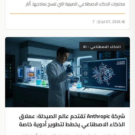
مختبرات الذكاء الاصطناعي الصينية التي تنسخ نماذجها. أثار
الاكتشاف حظراً فورياً من شركة Alibaba وفضح ازدواجية معايير
الشركة التي تدعي حماية الخصوصية....
7
📅 Jul 07, 2026
الذكاء الاصطناعي - AI
شركة Anthropic تقتحم عالم الصيدلة: عملاق
الذكاء الاصطناعي يخطط لتطوير أدوية خاصة