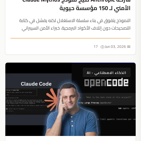
الأمني لـ 150 مؤسسة حيوية
النموذج يتفوق في بناء سلسلة الاستغلال لكنه يفشل في كتابة
التصحيحات دون إتلاف الأكواد البرمجية. خبراء الأمن السيبراني
يصفون الإطلاق المحدود بأنه حيلة تسويقية لرفع التقييم قبل
الاكتتاب العام....
17
📅 Jun 03, 2026
الذكاء الاصطناعي - AI