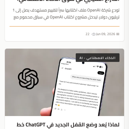
تودع شركة OpenAI ملف اكتتابها سراً لتقييم مستهدف يصل إلى 1
تريليون دولار، ليدخل مشروع اكتتاب OpenAI في سباق محموم مع
شركتي Anthropic و SpaceX في الأسواق العامة....
22
📅 Jun 09, 2026
الذكاء الاصطناعي - AI
لماذا يُعد وضع القفل الجديد في ChatGPT خط