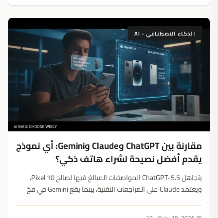
الذكاء الاصطناعي - AI
مقارنة بين ChatGPT وClaude وGemini: أي نموذج
يقدم أفضل نصيحة لشراء هاتف ذكي؟
يتجاهل ChatGPT-5.5 المواصفات المبالغ فيها لصالح Pixel 10،
ويعتمد Claude على المراجعات التقنية، بينما يقع Gemini في فخ
الضجة الإعلامية قبل تصحيح مساره. نماذج الذكاء الاصطناعي تبرع
في تأكيد قرارات الشراء لا اكتشافها....
10
📅 Jul 19, 2026