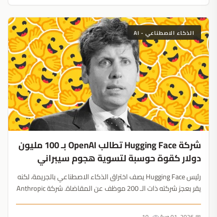
الذكاء الاصطناعي - AI
شركة Hugging Face تطالب OpenAI بـ 100 مليون
دولار كقوة حوسبة لتسوية هجوم سيبراني
رئيس Hugging Face يصف اختراق الذكاء الاصطناعي بالجريمة، لكنه
يقر بعجز شركته ذات الـ 200 موظف عن المقاضاة. شركة Anthropic
تبدأ تدقيقاً داخلياً لأنظمتها....
10
📅 Aug 01, 2026