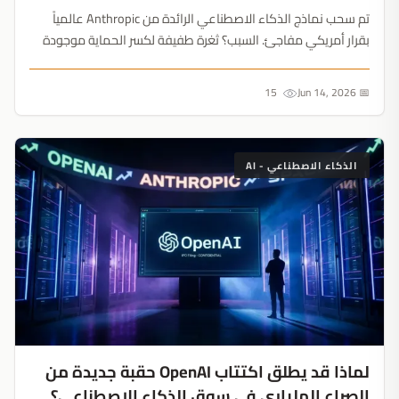
تم سحب نماذج الذكاء الاصطناعي الرائدة من Anthropic عالمياً
بقرار أمريكي مفاجئ. السبب؟ ثغرة طفيفة لكسر الحماية موجودة
بالفعل في نظام GPT-5.5 المنافس....
15
📅 Jun 14, 2026
الذكاء الاصطناعي - AI
لماذا قد يطلق اكتتاب OpenAI حقبة جديدة من
الصراع الملياري في سوق الذكاء الاصطناعي؟