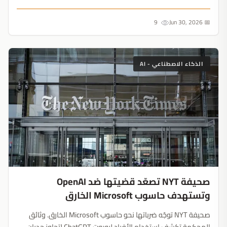
الأمريكية، يمنح هذا الإصدار المفتوح أدوات فحص مؤسسية
للجميع....
9
📅 Jun 30, 2026
الذكاء الاصطناعي - AI
صحيفة NYT تصعّد قضيتها ضد OpenAI
وتستهدف حاسوب Microsoft الخارق
صحيفة NYT توجّه ضرباتها نحو حاسوب Microsoft الخارق. وثائق
المحكمة تكشف استخدام الأفراد لروبوت ChatGPT لتجاوز جدران