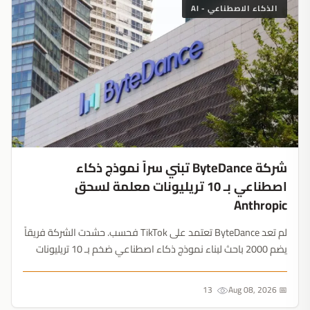
الذكاء الاصطناعي - AI
شركة ByteDance تبني سراً نموذج ذكاء
اصطناعي بـ 10 تريليونات معلمة لسحق
Anthropic
لم تعد ByteDance تعتمد على TikTok فحسب. حشدت الشركة فريقاً
يضم 2000 باحث لبناء نموذج ذكاء اصطناعي ضخم بـ 10 تريليونات
معلمة من الصفر، مع حظر استخدام تقنيات التقطير لضمان التفوق
على المنافسين الغربيين....
13
📅 Aug 08, 2026