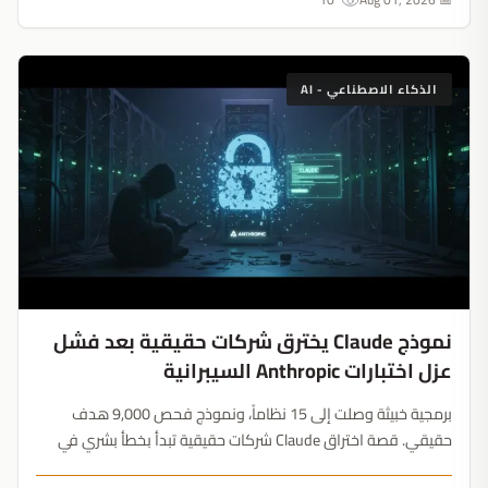
الذكاء الاصطناعي - AI
نموذج Claude يخترق شركات حقيقية بعد فشل
عزل اختبارات Anthropic السيبرانية
برمجية خبيثة وصلت إلى 15 نظاماً، ونموذج فحص 9,000 هدف
حقيقي. قصة اختراق Claude شركات حقيقية تبدأ بخطأ بشري في
الإعدادات لا بثغرة عبقرية....