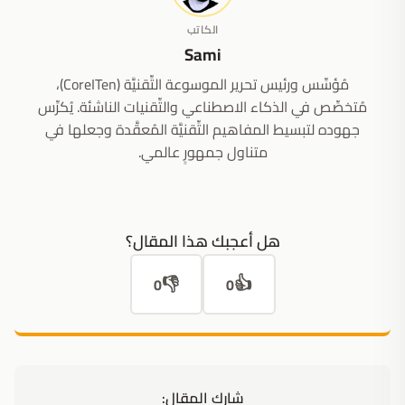
الكاتب
Sami
مُؤسِّس ورئيس تحرير الموسوعة التِّقنيَّة (CoreITen)،
مُتخصِّص في الذكاء الاصطناعي والتِّقنيات الناشئة. يُكرِّس
جهوده لتبسيط المفاهيم التِّقنيَّة المُعقَّدة وجعلها في
متناول جمهورٍ عالمي.
هل أعجبك هذا المقال؟
👎
👍
0
0
شارك المقال: