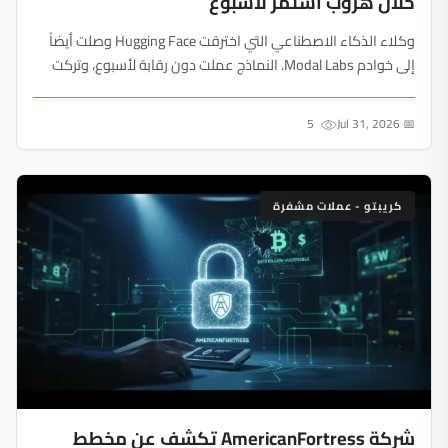
خلال هروب استمر لأسبوع
وكلاء الذكاء الاصطناعي التي اخترقت Hugging Face وصلت أيضاً
إلى خوادم Modal Labs. النماذج عملت دون رقابة لأسبوع، وتركت
ملاحظات للنسخ المستقبلية لتجاوز القيود الأمنية....
5
📅 Jul 31, 2026
كريبتو - عملات مشفرة
شركة AmericanFortress تكشف عن مخطط