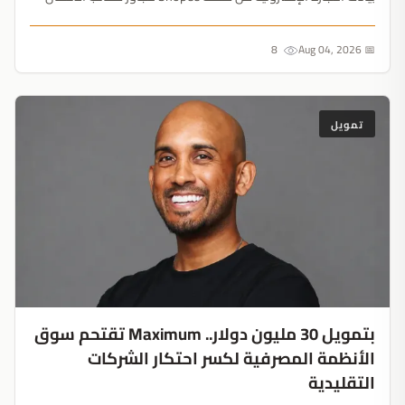
التقليدية. بفضل ضخ 58.6 مليون دولار، يتحول التسوق إلى خندق
إقراض ضخم....
8
📅 Aug 04, 2026
تمويل
بتمويل 30 مليون دولار.. Maximum تقتحم سوق
الأنظمة المصرفية لكسر احتكار الشركات
التقليدية