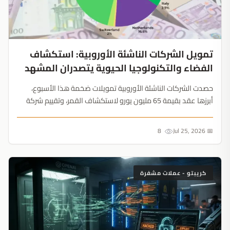
تمويل الشركات الناشئة الأوروبية: استكشاف
الفضاء والتكنولوجيا الحيوية يتصدران المشهد
حصدت الشركات الناشئة الأوروبية تمويلات ضخمة هذا الأسبوع،
أبرزها عقد بقيمة 65 مليون يورو لاستكشاف القمر، وتقييم شركة
Street Group بأكثر من 233.8 مليون يورو. التقنيات العميقة تقود
المشهد الاستثماري....
8
📅 Jul 25, 2026
كريبتو - عملات مشفرة