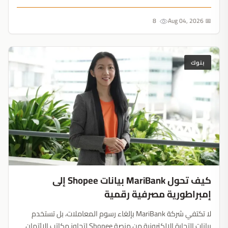
أزمة الديون القادمة هي قنبلة سيولة لسوق التشفير....
8
📅 Aug 04, 2026
بنوك
كيف تحول MariBank بيانات Shopee إلى
إمبراطورية مصرفية رقمية
لا تكتفي شركة MariBank بإلغاء رسوم المعاملات، بل تستخدم
بيانات التجارة الإلكترونية من منصة Shopee لتجاوز مكاتب الائتمان