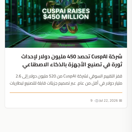
شركة CuspAI تحصد 450 مليون دولار لإحداث
ثورة في تصنيع الأجهزة بالذكاء الاصطناعي
قفز التقييم السوقي لشركة CuspAI من 520 مليون دولار إلى 2.6
مليار دولار في أقل من عام. عبر تصميم جزيئات قابلة للتصنيع لبطاريات
السيارات والرقائق، نجحت في توحيد NVIDIA وMeta وSamsung في
تحالف ضخم للبحث والتطوير....
9
📅 Jul 22, 2026