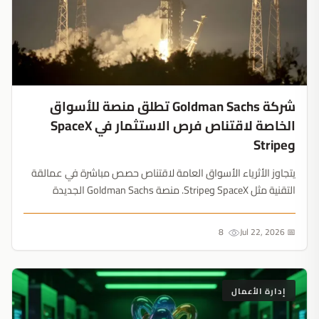
شركة Goldman Sachs تطلق منصة للأسواق
الخاصة لاقتناص فرص الاستثمار في SpaceX
وStripe
يتجاوز الأثرياء الأسواق العامة لاقتناص حصص مباشرة في عمالقة
التقنية مثل SpaceX وStripe. منصة Goldman Sachs الجديدة
تكشف عن تحول ضخم في تمويل البنية التحتية للذكاء الاصطناعي....
8
📅 Jul 22, 2026
إدارة الأعمال