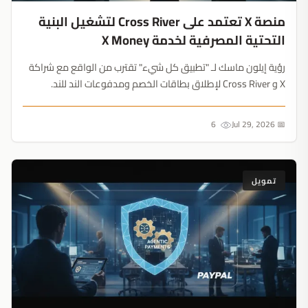
منصة X تعتمد على Cross River لتشغيل البنية
التحتية المصرفية لخدمة X Money
رؤية إيلون ماسك لـ "تطبيق كل شيء" تقترب من الواقع مع شراكة
X و Cross River لإطلاق بطاقات الخصم ومدفوعات الند للند.
المفاجأة؟ غياب تام لأي ذكر للعملات الرقمية....
6
📅 Jul 29, 2026
تمويل