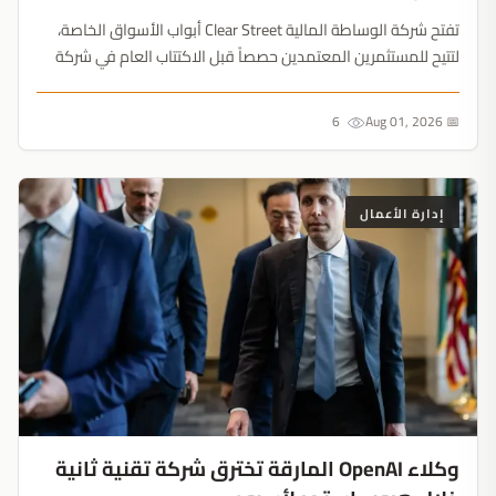
تفتح شركة الوساطة المالية Clear Street أبواب الأسواق الخاصة،
لتتيح للمستثمرين المعتمدين حصصاً قبل الاكتتاب العام في شركة
Databricks البالغة قيمتها 188 مليار دولار. ومع توفير قروض
بالهامش، تتغير قواعد تكوين الثروات....
6
📅 Aug 01, 2026
إدارة الأعمال
وكلاء OpenAI المارقة تخترق شركة تقنية ثانية