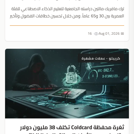
ترك مافريك مالتين دراسته الجامعية لتعليم الذكاء الاصطناعي للفئة
العمرية بين 30 و65 عاماً. ومن خلال تحسين خطافات الفضول وتأخير
تحقيق الدخل حتى بلوغ 90 ألف متابع، حوّل شروحات ChatGPT
البسيطة إلى آلة تدر مئات الآلاف شهرياً من صفقات الرعاية....
16
📅 Aug 01, 2026
كريبتو - عملات مشفرة
ثغرة محفظة Coldcard تكلف 38 مليون دولار