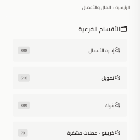
الرئيسية
المال والأعمال
›
🗂️
الأقسام الفرعية
📂
إدارة الأعمال
888
📂
تمويل
610
📂
بنوك
389
📂
كريبتو - عملات مشفرة
79