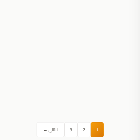
1
2
3
التالي ←