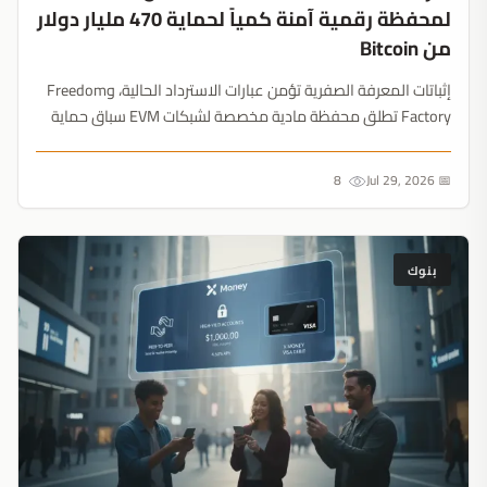
لمحفظة رقمية آمنة كمياً لحماية 470 مليار دولار
من Bitcoin
إثباتات المعرفة الصفرية تؤمن عبارات الاسترداد الحالية، وFreedom
Factory تطلق محفظة مادية مخصصة لشبكات EVM سباق حماية
470 مليار دولار من عملات Bitcoin بدأ رسمياً....
8
📅 Jul 29, 2026
بنوك