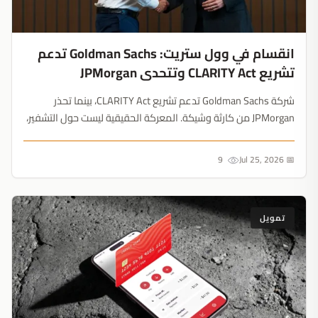
انقسام في وول ستريت: Goldman Sachs تدعم
تشريع CLARITY Act وتتحدى JPMorgan
شركة Goldman Sachs تدعم تشريع CLARITY Act، بينما تحذر
JPMorgan من كارثة وشيكة. المعركة الحقيقية ليست حول التشفير،
بل هي حرب بالوكالة في وول ستريت للسيطرة على مستقبل الودائع
المصرفية ذات العائد المرتفع....
9
📅 Jul 25, 2026
تمويل