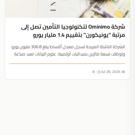
شركة Ominimo لتكنولوجيا التأمين تصل إلى
مرتبة "يونيكورن" بتقييم 1.4 مليار يورو
الشركة الناشئة المربحة تسجل معدل أقساط يبلغ 306.8 مليون يورو
وتوظف تسعة فائزين بميداليات أولمبية. علوم البيانات تعيد صياغة
قطاع تأمين السيارات بالكامل....
8
📅 Jul 28, 2026