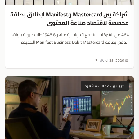
شراكة بين Mastercard وManifest لإطلاق بطاقة
مخصصة لاقتصاد صناعة المحتوى
46% من الشركات ستدفع لأدوات رقمية، و45.8% تطلب مرونة بنوافذ
الدفع. بطاقة Manifest Business Debit Mastercard الجديدة
تعامل صنّاع المحتوى كشركات حقيقية....
7
📅 Jul 25, 2026
كريبتو - عملات مشفرة