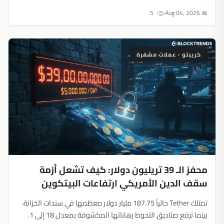
تقلبات سوق العمل....
5
📅 Aug 04, 2026
كريبتو - عملات مشفرة
محفز الـ 39 تريليون دولار: كيف تشعل أزمة
سقف الدين الأمريكي ارتفاعات البيتكوين
تمتلك Tether حالياً 187.75 مليار دولار معظمها في سندات الخزانة،
بينما ترفع صناديق التحوط رهاناتها المكشوفة بمعدل 18 إلى 1.