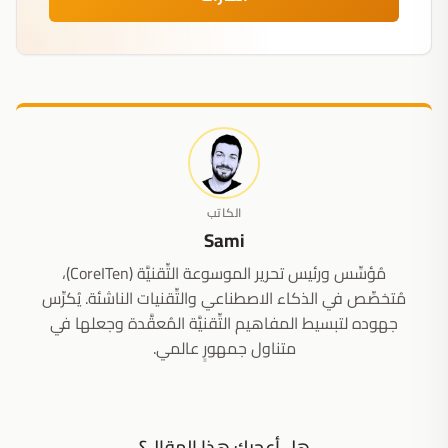
الكاتب
Sami
مُؤسِّس ورئيس تحرير الموسوعة التِّقنيَّة (CoreITen)،
مُتخصِّص في الذكاء الاصطناعي والتِّقنيات الناشئة. يُكرِّس
جهوده لتبسيط المفاهيم التِّقنيَّة المُعقَّدة وجعلها في
متناول جمهورٍ عالمي.
هل أعجبك هذا المقال؟