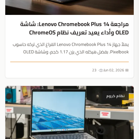
مراجعة Lenovo Chromebook Plus 14: شاشة
OLED وأداء يعيد تعريف نظام ChromeOS
يملأ جهاز Lenovo Chromebook Plus 14 الفراغ الذي تركه حاسوب
Pixelbook. بفضل هيكله الذي يزن 1.17 كجم، وشاشة OLED
المذهلة، ومعالج MediaTek القوي، يثبت أن ميزات الذكاء
الاصطناعي لا تتطلب أسعاراً باهظة....
23
📅 Jun 02, 2026
نظام كروم