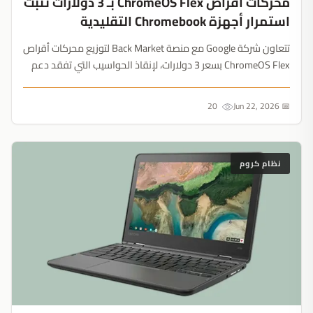
محركات أقراص ChromeOS Flex بـ 3 دولارات تثبت
استمرار أجهزة Chromebook التقليدية
تتعاون شركة Google مع منصة Back Market لتوزيع محركات أقراص
ChromeOS Flex بسعر 3 دولارات، لإنقاذ الحواسيب التي تفقد دعم
Windows 10. ورغم إطلاق حواسيب Googlebook الرائدة، تؤكد
هذه الخطوة أن الأجهزة التقليدية باقية بقوة....
20
📅 Jun 22, 2026
نظام كروم