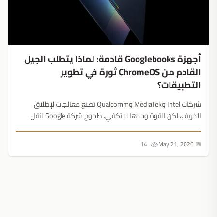
أجهزة Googlebooks قادمة: لماذا يتطلب الجيل
القادم من ChromeOS ثورة في تطوير
التطبيقات؟
شركات Intel وMediaTek وQualcomm تصنع معالجات لإطلاق
الخريف، لكن القوة وحدها لا تكفي. طموح شركة Google لنقل
نظام Android إلى سطح المكتب يتطلب إعادة تصميم شاملة
للتطبيقات لمنافسة Apple....
14
📅 May 21, 2026