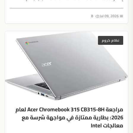
دولاراً يقلص الذاكرة إلى 4 جيجابايت لكنه يحتفظ بشاشة WUXGA
IPS المذهلة وبطارية تدوم 18 ساعة....
8
📅 Jul 09, 2026
نظام كروم
مراجعة Acer Chromebook 315 CB315-8H لعام
2026: بطارية ممتازة في مواجهة شرسة مع
معالجات Intel