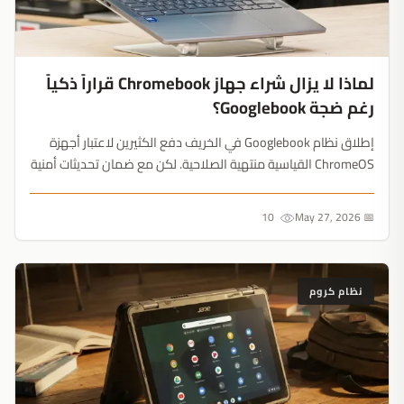
لماذا لا يزال شراء جهاز Chromebook قراراً ذكياً
رغم ضجة Googlebook؟
إطلاق نظام Googlebook في الخريف دفع الكثيرين لاعتبار أجهزة
ChromeOS القياسية منتهية الصلاحية. لكن مع ضمان تحديثات أمنية
تصل إلى 10 سنوات وغياب قائمة رسمية للأجهزة المدعومة، يظل
طراز Chromebook Plus بسعر 300 دولار صفقة لا تُعوض....
10
📅 May 27, 2026
نظام كروم