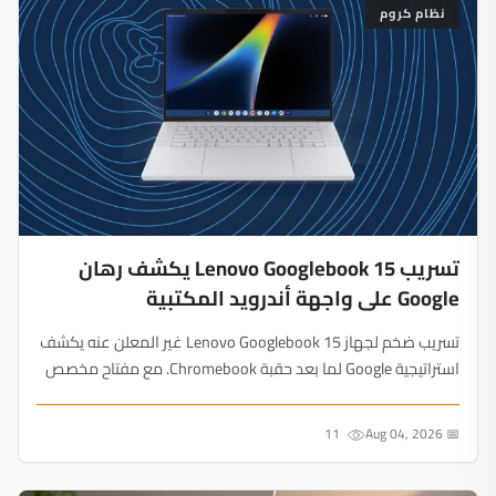
نظام كروم
تسريب Lenovo Googlebook 15 يكشف رهان
Google على واجهة أندرويد المكتبية
تسريب ضخم لجهاز Lenovo Googlebook 15 غير المعلن عنه يكشف
استراتيجية Google لما بعد حقبة Chromebook. مع مفتاح مخصص
لـ Gemini، ومنافذ متعددة، وظهور تطبيق Premiere Pro، يستهدف
هذا الحاسوب منافسة أجهزة Windows الرائدة....
11
📅 Aug 04, 2026