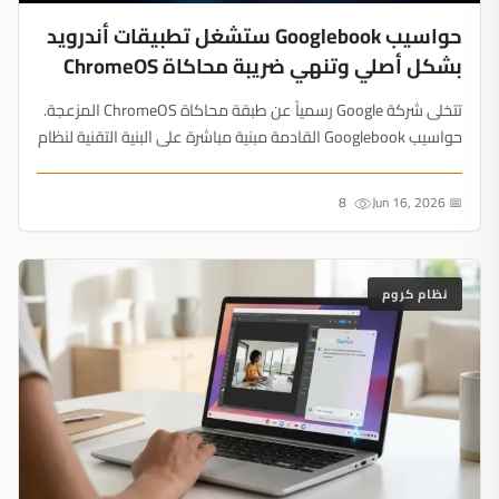
حواسيب Googlebook ستشغل تطبيقات أندرويد
بشكل أصلي وتنهي ضريبة محاكاة ChromeOS
تتخلى شركة Google رسمياً عن طبقة محاكاة ChromeOS المزعجة.
حواسيب Googlebook القادمة مبنية مباشرة على البنية التقنية لنظام
أندرويد، مما يطلق العنان لقوة الأجهزة الخام من Intel وQualcomm
ويمنح المطورين بيئة موحدة للبرمجة والنشر....
8
📅 Jun 16, 2026
نظام كروم