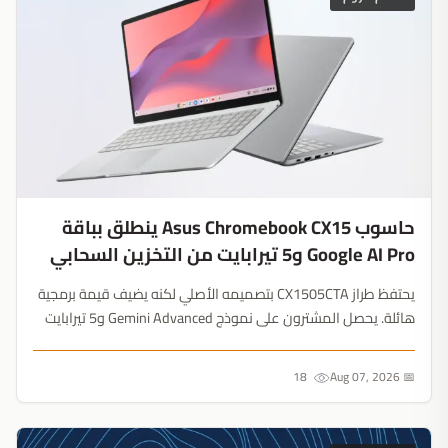
حاسوب Asus Chromebook CX15 ينطلق بباقة
Google AI Pro و5 تيرابايت من التخزين السحابي
يحتفظ طراز CX1505CTA بتصميمه الأصلي لكنه يضيف قيمة برمجية
هائلة. يحصل المشترون على نموذج Gemini Advanced و5 تيرابايت
من التخزين السحابي، مما يحول حاسوباً اقتصادياً إلى بوابة للذكاء
الاصطناعي....
18
📅 Aug 07, 2026