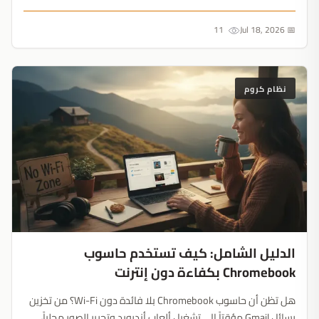
MediaTek Kompanio 540 الجديد. لكن هل تفسد مكبرات الصوت
الضعيفة ولوحة التتبع المهتزة هذه التجربة؟...
11
📅 Jul 18, 2026
نظام كروم
الدليل الشامل: كيف تستخدم حاسوب
Chromebook بكفاءة دون إنترنت
هل تظن أن حاسوب Chromebook بلا فائدة دون Wi-Fi؟ من تخزين
رسائل Gmail مؤقتاً إلى تشغيل ألعاب أندرويد وتحرير الصور محلياً،