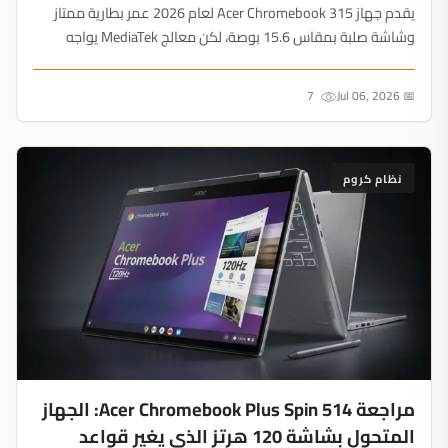
يقدم جهاز Acer Chromebook 315 لعام 2026 عمر بطارية ممتاز
وشاشة صلبة بمقاس 15.6 بوصة، لكن معالج MediaTek يواجه
صعوبة أمام منافسيه الأقدم بمعالجات Intel Core i5 من Asus و
Lenovo....
7
📅 Jul 06, 2026
نظام كروم
مراجعة Acer Chromebook Plus Spin 514: الجهاز
المتحول بشاشة 120 هرتز الذي يغير قواعد