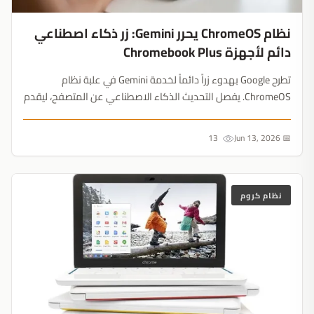
نظام ChromeOS يحرر Gemini: زر ذكاء اصطناعي
دائم لأجهزة Chromebook Plus
تطرح Google بهدوء زراً دائماً لخدمة Gemini في علبة نظام
ChromeOS. يفصل التحديث الذكاء الاصطناعي عن المتصفح، ليقدم
مساعداً عائماً يعمل عبر التطبيقات المحلية وتطبيقات الويب
التقدمية....
13
📅 Jun 13, 2026
نظام كروم