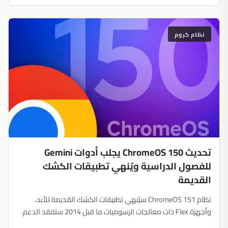
نظام كروم
تحديث ChromeOS 150 يجلب أدوات Gemini
للفصول الدراسية ويُنهي تطبيقات الكشك
القديمة
نظام ChromeOS 151 سيُنهي تطبيقات الكشك القديمة للأبد،
وأجهزة Flex ذات معالجات الرسوميات ما قبل 2014 ستفقد الدعم.
Google تتخلص من أعباء الماضي التقنية لإفساح المجال للذكاء