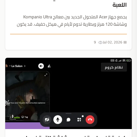
اللعبة
يجمع جهاز Acer المتحول الجديد بين معالج Kompanio Ultra
وشاشة 120 هرتز وبطارية تدوم لأيام في هيكل خفيف. قد يكون
أيضاً في طليعة الأجهزة المؤهلة لترقية Googlebook القادمة....
9
📅 Jul 02, 2026
نظام كروم