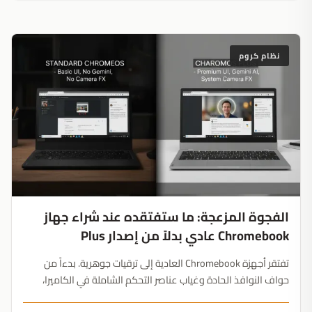
نظام كروم
الفجوة المزعجة: ما ستفتقده عند شراء جهاز
Chromebook عادي بدلاً من إصدار Plus
تفتقر أجهزة Chromebook العادية إلى ترقيات جوهرية. بدءاً من
حواف النوافذ الحادة وغياب عناصر التحكم الشاملة في الكاميرا،
وصولاً إلى اختفاء شريط Gemini الجانبي، فجوة إصدار Plus