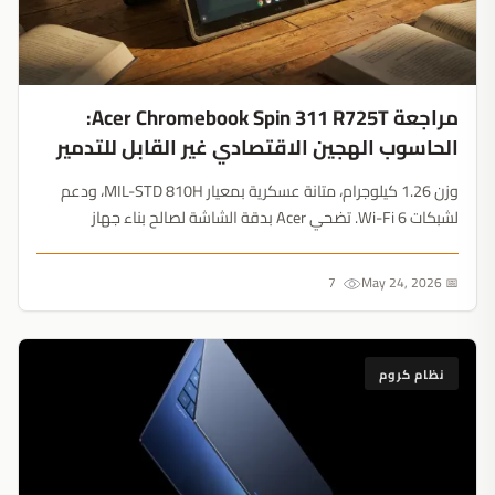
مراجعة Acer Chromebook Spin 311 R725T:
الحاسوب الهجين الاقتصادي غير القابل للتدمير
وزن 1.26 كيلوجرام، متانة عسكرية بمعيار MIL-STD 810H، ودعم
لشبكات Wi-Fi 6. تضحي Acer بدقة الشاشة لصالح بناء جهاز
اقتصادي شبه غير قابل للتدمير....
7
📅 May 24, 2026
نظام كروم