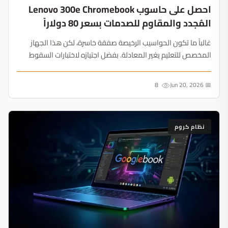
احصل على حاسوب Lenovo 300e Chromebook
المُجدد والمقاوم للصدمات بسعر 80 دولاراً
غالباً ما تكون الحواسيب الرخيصة صفقة خاسرة، لكن هذا الجهاز
المخصص للتعليم يغير المعادلة. بفضل اجتيازه لاختبارات السقوط
العسكرية ولوحة مفاتيحه المقاومة للانسكابات، يمكنه النجاة من
حوادث قد تدمر أجهزة باهظة الثمن....
8
📅 Jun 20, 2026
نظام كروم