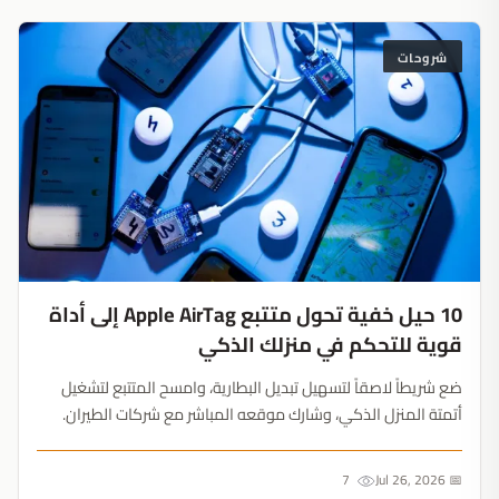
شروحات
10 حيل خفية تحول متتبع Apple AirTag إلى أداة
قوية للتحكم في منزلك الذكي
ضع شريطاً لاصقاً لتسهيل تبديل البطارية، وامسح المتتبع لتشغيل
أتمتة المنزل الذكي، وشارك موقعه المباشر مع شركات الطيران.
أجهزة Apple تقدم ما هو أبعد من العثور على المفاتيح....
7
📅 Jul 26, 2026