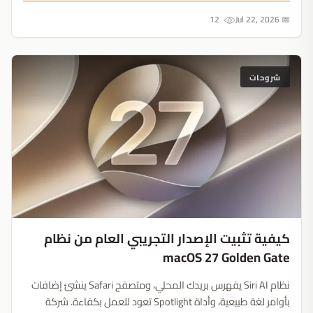
التكيف أو خسارة أرباحها....
12
📅 Jul 22, 2026
شروحات
كيفية تثبيت الإصدار التجريبي العام من نظام
macOS 27 Golden Gate
نظام Siri AI يفهرس بريدك المحلي، ومتصفح Safari ينشئ إضافات
بأوامر لغة طبيعية، وأداة Spotlight تعود للعمل بكفاءة. شركة