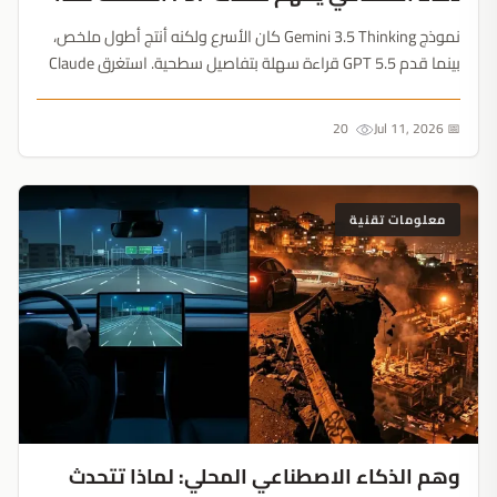
نموذج Gemini 3.5 Thinking كان الأسرع ولكنه أنتج أطول ملخص،
بينما قدم GPT 5.5 قراءة سهلة بتفاصيل سطحية. استغرق Claude
Sonnet 5 الوقت الأطول للمعالجة لكنه حقق التوازن المثالي.
السرعة لا تعني دائماً الكفاءة في تحليل المستندات....
20
📅 Jul 11, 2026
معلومات تقنية
وهم الذكاء الاصطناعي المحلي: لماذا تتحدث