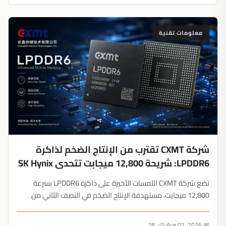
معلومات تقنية
شركة CXMT تقترب من الإنتاج الضخم لذاكرة
LPDDR6: شريحة 12,800 ميجابت تتحدى SK Hynix
تضع شركة CXMT اللمسات الأخيرة على ذاكرة LPDDR6 بسرعة
12,800 ميجابت، مستهدفة الإنتاج الضخم في النصف الثاني من
2026. ومع تقييم Apple لهذه الشرائح، تستعد الشركة الصينية لإعادة
رسم خريطة أشباه الموصلات....
18
📅 Aug 01, 2026