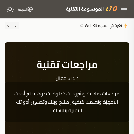
العربية
ثغرة في محرك WebKit تكشف بيانات مستخدمي iOS وmacOS وتتجاوز الخوادم ال
مراجعات تقنية
6157 مقال
مراجعات صادقة وشروحات خطوة بخطوة. نختبر أحدث
الأجهزة ونعلمك كيفية إصلاح وبناء وتحسين أدواتك
التقنية بنفسك.