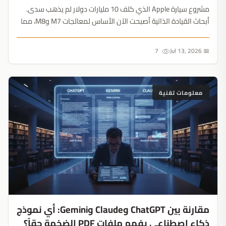
مشروع سيارة Apple الذي كلف 10 مليارات دولار لم يذهب سدى.
أبحاث القيادة الذاتية أصبحت الآن الأساس لمعالجات M7 وM8، مما
يجنب الشركة خسائر الخوادم الفادحة التي تعاني منها OpenAI
حالياً....
7
📅 Jul 13, 2026
معلومات تقنية
مقارنة بين ChatGPT وClaude وGemini: أي نموذج
ذكاء اصطناعي يفهم ملفات PDF الضخمة حقاً؟