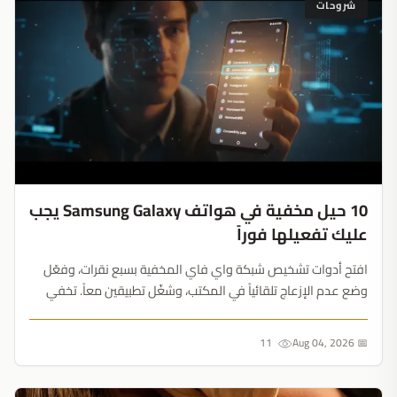
شروحات
10 حيل مخفية في هواتف Samsung Galaxy يجب
عليك تفعيلها فوراً
افتح أدوات تشخيص شبكة واي فاي المخفية بسبع نقرات، وفعّل
وضع عدم الإزعاج تلقائياً في المكتب، وشغّل تطبيقين معاً. تخفي
شركة Samsung أفضل ميزاتها عميقاً في الإعدادات....
11
📅 Aug 04, 2026