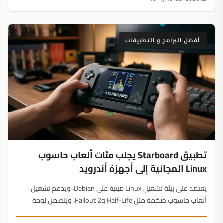
أفضل البرامج و التطبيقات
تطبيق Starboard يجلب مئات ألعاب حاسوب
Linux المجانية إلى أجهزة أندرويد
يعتمد على بيئة تشغيل Linux مبنية على Debian، ويدعم تشغيل
ألعاب حاسوب ضخمة مثل Half-Life وFallout 2، ويتضمن لوحة
تحكم افتراضية. هاتفك الذكي تحول إلى منصة ألعاب كلاسيكية....