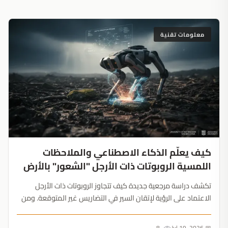
معلومات تقنية
كيف يعلّم الذكاء الاصطناعي والملاحظات
اللمسية الروبوتات ذات الأرجل "الشعور" بالأرض
تكشف دراسة مرجعية جديدة كيف تتجاوز الروبوتات ذات الأرجل
الاعتماد على الرؤية لإتقان السير في التضاريس غير المتوقعة. ومن
خلال تصنيف الملاحظات اللمسية إلى ثلاث قنوات، يتحول التحكم في
الحركة من التعافي التفاعلي إلى التقييم الاستباقي....
8
📅 Jul 19, 2026