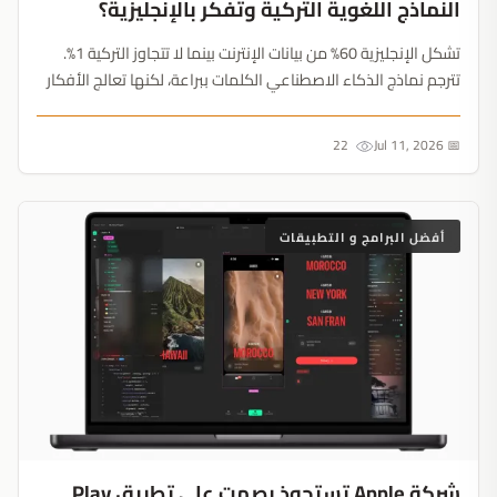
النماذج اللغوية التركية وتفكر بالإنجليزية؟
تشكل الإنجليزية 60% من بيانات الإنترنت بينما لا تتجاوز التركية 1%.
تترجم نماذج الذكاء الاصطناعي الكلمات ببراعة، لكنها تعالج الأفكار
عبر أطر ثقافية غربية. السيادة الرقمية الحقيقية تتطلب ما هو أبعد
من مجرد واجهة محلية....
22
📅 Jul 11, 2026
أفضل البرامج و التطبيقات
شركة Apple تستحوذ بصمت على تطبيق Play