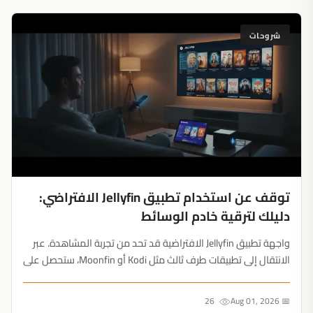
شروحات
توقف عن استخدام تطبيق Jellyfin الافتراضي:
دليلك لترقية خادم الوسائط
واجهة تطبيق Jellyfin الافتراضية قد تحد من تجربة المشاهدة. عبر
الانتقال إلى تطبيقات طرف ثالث مثل Kodi أو Moonfin، ستحصل على
تصميم أفضل، وتشغيل سلس، ووصول عن بُعد دون الحاجة لإعادة
بناء مكتبتك....
26
📅 Aug 01, 2026