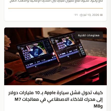
مع وجود فجوة تبلغ مليون سيارة بين القدرة الإنتاجية والطلب، أصبح
بقاء الشركة مرهوناً بإغلاق مصانعها لأول مرة....
11
📅 Jul 13, 2026
معلومات تقنية
كيف تحول فشل سيارة Apple بـ 10 مليارات دولار
إلى محرك للذكاء الاصطناعي في معالجات M7
وM8