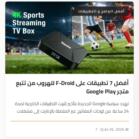
أفضل البرامج و التطبيقات
أفضل 7 تطبيقات على F-Droid للهروب من تتبع
متجر Google Play
تهدد سياسة Google الجديدة بتأخير تثبيت التطبيقات الخارجية لمدة
24 ساعة. من لوحات المفاتيح غير المتصلة بالإنترنت إلى مشغلات
الموسيقى المحلية، إليك أفضل تطبيقات F-Droid قبل بدء القيود....
7
📅 Jul 26, 2026