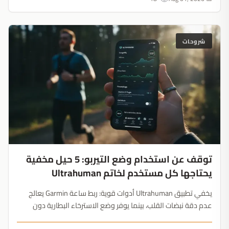
شروحات
توقف عن استخدام وضع التيربو: 5 حيل مخفية
يحتاجها كل مستخدم لخاتم Ultrahuman
يخفي تطبيق Ultrahuman أدوات قوية: ربط ساعة Garmin يعالج
عدم دقة نبضات القلب، بينما يوفر وضع الاسترخاء البطارية دون
فقدان بيانات النوم. الخاتم أداة للتعافي وليس متتبعاً مستقلاً....