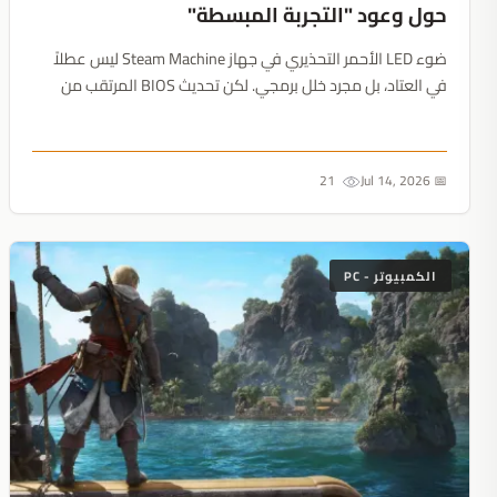
حول وعود "التجربة المبسطة"
ضوء LED الأحمر التحذيري في جهاز Steam Machine ليس عطلاً
في العتاد، بل مجرد خلل برمجي. لكن تحديث BIOS المرتقب من
Valve أعاد فتح النقاش حول السعر المرتفع للمنصة وتعقيداتها
التي تشبه الحواسيب الشخصية....
21
📅 Jul 14, 2026
الكمبيوتر - PC