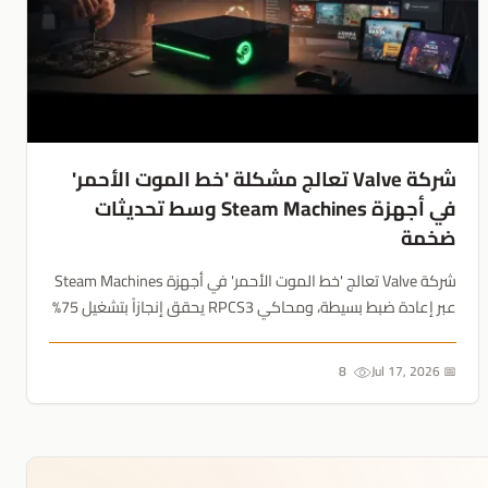
شركة Valve تعالج مشكلة 'خط الموت الأحمر'
في أجهزة Steam Machines وسط تحديثات
ضخمة
شركة Valve تعالج 'خط الموت الأحمر' في أجهزة Steam Machines
عبر إعادة ضبط بسيطة، ومحاكي RPCS3 يحقق إنجازاً بتشغيل 75%
من الألعاب. المحاكيات تتحول إلى أداة الحفظ الأهم مع تراجع
الوسائط المادية....
8
📅 Jul 17, 2026