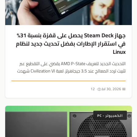
جهاز Steam Deck يحصل على قفزة بنسبة 31%
في استقرار الإطارات بفضل تحديث جديد لنظام
Linux
التحديث الجديد لتعريف AMD P-State يقضي على التقطيع عبر
تثبيت تردد المعالج عند 3.5 جيجاهرتز. لعبة Civilization VI شهدت
تحسناً بنسبة 31.8% في معدل الإطارات الأدنى، مما يثبت أن
تحسينات SteamOS مستمرة بقوة....
12
📅 Jul 30, 2026
الكمبيوتر - PC