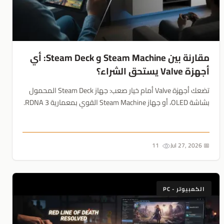
مقارنة بين Steam Machine و Steam Deck: أي
أجهزة Valve يستحق الشراء؟
تضعك أجهزة Valve أمام خيار صعب: جهاز Steam Deck المحمول
بشاشة OLED، أو جهاز Steam Machine القوي بمعمارية RDNA 3.
مع تفوق الأخير بـ 5 إلى 6 أضعاف في الأداء، ينحصر القرار بين حرية
التنقل وقوة دقة 4K....
11
📅 Jul 27, 2026
الكمبيوتر - PC