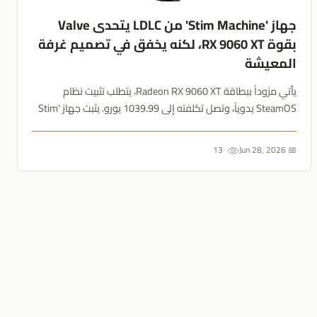
جهاز 'Stim Machine' من LDLC يتحدى Valve
بقوة RX 9060 XT، لكنه يخفق في تصميم غرفة
المعيشة
يأتي مزوداً ببطاقة Radeon RX 9060 XT، يتطلب تثبيت نظام
SteamOS يدوياً، وتصل تكلفته إلى 1039.99 يورو. يثبت جهاز 'Stim
Machine' المُعاد تسميته من LDLC أن القوة الغاشمة لا تتفوق
دائماً على جماليات غرفة المعيشة....
13
📅 Jun 28, 2026