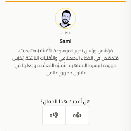
الكاتب
Sami
مُؤسِّس ورئيس تحرير الموسوعة التِّقنيَّة (CoreITen)،
مُتخصِّص في الذكاء الاصطناعي والتِّقنيات الناشئة. يُكرِّس
جهوده لتبسيط المفاهيم التِّقنيَّة المُعقَّدة وجعلها في
متناول جمهورٍ عالمي.
هل أعجبك هذا المقال؟
👎
👍
0
0