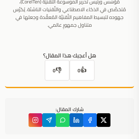
مُؤسِّس ورئيس تحرير الموسوعة التِّقنيَّة (CoreITen)،
مُتخصِّص في الذكاء الاصطناعي والتِّقنيات الناشئة. يُكرِّس
جهوده لتبسيط المفاهيم التِّقنيَّة المُعقَّدة وجعلها في
متناول جمهورٍ عالمي.
هل أعجبك هذا المقال؟
👎
👍
0
0
شارك المقال: