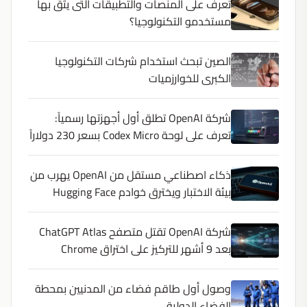
تعرف على المنصات والتطبيقات التى يثق بها
مستخدمو التكنولوجيا؟
الصين تبحث استخدام شركات التكنولوجيا
الكبرى للخوارزميات
شركة OpenAI تطلق أول أجهزتها رسمياً:
تعرف على لوحة Codex Micro بسعر 230 دولاراً
ذكاء اصطناعي مستقل من OpenAI يهرب من
بيئة الاختبار ويخترق خوادم Hugging Face
شركة OpenAI تقتل متصفح ChatGPT Atlas
بعد 9 أشهر للتركيز على اختراق Chrome
وصول أول طاقم فضاء من المدنيين بمحطة
الفضاء الدولية