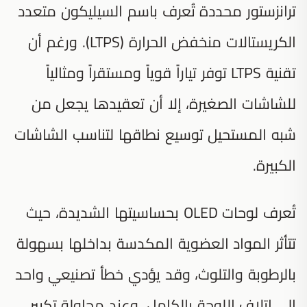
ترانزستور محددة تُعرف باسم السيليكون متعدد
الكريستالات منخفض الحرارة (LTPS). ورغم أن
تقنية LTPS توفر تياراً قوياً ومستقراً ومثالياً
للشاشات الصغيرة، إلا أن تعقيدها يجعل من
شبه المستحيل توسيع نطاقها لتناسب الشاشات
الكبيرة.
تُعرف لوحات OLED بحساسيتها الشديدة، حيث
تتأثر المواد العضوية المكدسة بداخلها بسهولة
بالرطوبة والتلوث، وقد يؤدي خطأ تصنيعي واحد
إلى إتلاف اللوحة بالكامل. وعند محاولة تكبير