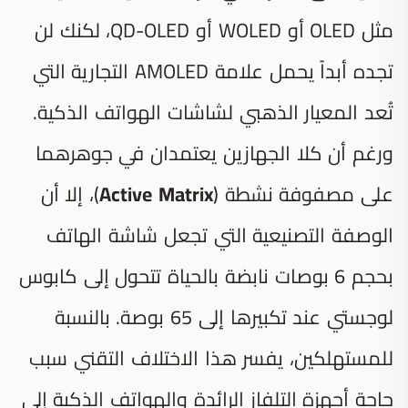
مثل OLED أو WOLED أو QD-OLED، لكنك لن
تجده أبداً يحمل علامة AMOLED التجارية التي
تُعد المعيار الذهبي لشاشات الهواتف الذكية.
ورغم أن كلا الجهازين يعتمدان في جوهرهما
على مصفوفة نشطة (
Active Matrix
)، إلا أن
الوصفة التصنيعية التي تجعل شاشة الهاتف
بحجم 6 بوصات نابضة بالحياة تتحول إلى كابوس
لوجستي عند تكبيرها إلى 65 بوصة. بالنسبة
للمستهلكين، يفسر هذا الاختلاف التقني سبب
حاجة أجهزة التلفاز الرائدة والهواتف الذكية إلى