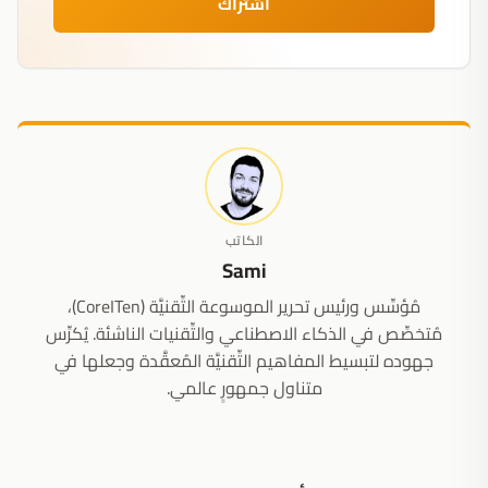
اشتراك
الكاتب
Sami
مُؤسِّس ورئيس تحرير الموسوعة التِّقنيَّة (CoreITen)،
مُتخصِّص في الذكاء الاصطناعي والتِّقنيات الناشئة. يُكرِّس
جهوده لتبسيط المفاهيم التِّقنيَّة المُعقَّدة وجعلها في
متناول جمهورٍ عالمي.