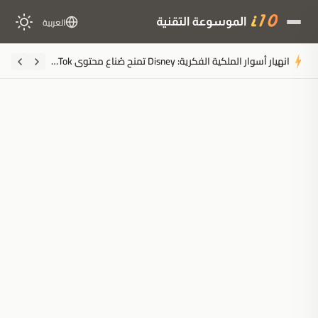
العربية
انهيار أسوار الملكية الفكرية: Disney تمنح صُناع محتوى TikTok وصولاً رسمياً لشخصيات Marvel
ملخَّص المقال
مُولَّد بالذكاء الاصطناعي
مدعوم بالذكاء الاصطناعي