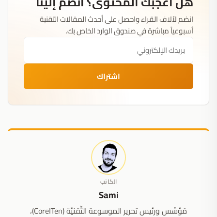
هل أعجبك المحتوى؟ انضم إلينا
انضم لآلاف القراء واحصل على أحدث المقالات التقنية
أسبوعياً مباشرة في صندوق الوارد الخاص بك.
اشتراك
الكاتب
Sami
مُؤسِّس ورئيس تحرير الموسوعة التِّقنيَّة (CoreITen)،