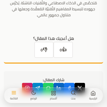
مُتخصِّص في الذكاء الاصطناعي والتِّقنيات الناشئة. يُكرِّس
جهوده لتبسيط المفاهيم التِّقنيَّة المُعقَّدة وجعلها في
متناول جمهورٍ عالمي.
هل أعجبك هذا المقال؟
👎
👍
0
0
شارك المقال:
الرئيسية
بحث
أقسام
الوضع
القائمة