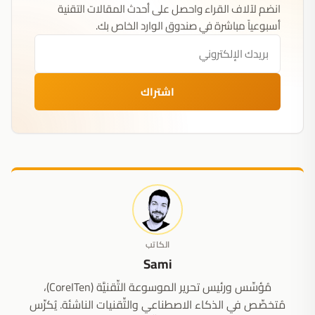
انضم لآلاف القراء واحصل على أحدث المقالات التقنية
أسبوعياً مباشرة في صندوق الوارد الخاص بك.
اشتراك
الكاتب
Sami
مُؤسِّس ورئيس تحرير الموسوعة التِّقنيَّة (CoreITen)،
مُتخصِّص في الذكاء الاصطناعي والتِّقنيات الناشئة. يُكرِّس