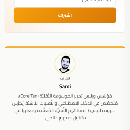
اشتراك
الكاتب
Sami
مُؤسِّس ورئيس تحرير الموسوعة التِّقنيَّة (CoreITen)،
مُتخصِّص في الذكاء الاصطناعي والتِّقنيات الناشئة. يُكرِّس
جهوده لتبسيط المفاهيم التِّقنيَّة المُعقَّدة وجعلها في
متناول جمهورٍ عالمي.