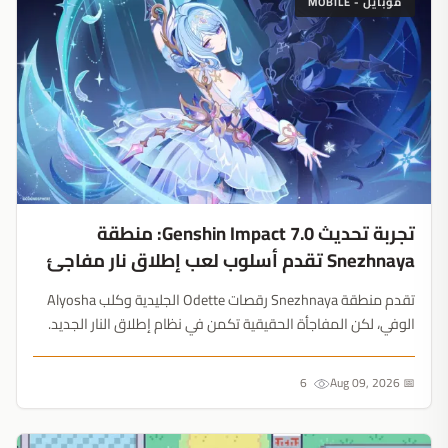
موبايل - MOBILE
تجربة تحديث Genshin Impact 7.0: منطقة
Snezhnaya تقدم أسلوب لعب إطلاق نار مفاجئ
تقدم منطقة Snezhnaya رقصات Odette الجليدية وكلب Alyosha
الوفي، لكن المفاجأة الحقيقية تكمن في نظام إطلاق النار الجديد.
شركة HoYoverse تحول آخر مناطق Teyvat إلى ساحة معارك
تكتيكية....
6
📅 Aug 09, 2026