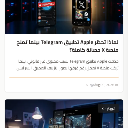
لماذا تحظر Apple تطبيق Telegram بينما تمنح
منصة X حصانة كاملة؟
حذفت Apple تطبيق Telegram بسبب محتوى غير قانوني، بينما
تركت منصة X تعمل رغم غرقها بصور التزييف العميق. السر ليس
تقنياً، بل في تجنب الصدام مع إيلون ماسك....
6
📅 Aug 09, 2026
تويتر - X