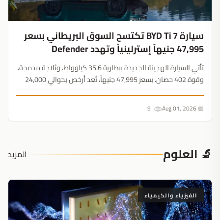
سيارة BYD Ti 7 تكتسح السوق البريطاني بسعر
47,995 جنيهاً إسترلينياً وتهدد Defender
تأتي السيارة الهجينة الجديدة ببطارية 35.6 كيلوواط، وثلاجة مدمجة،
وقوة 402 حصان. بسعر 47,995 جنيهاً، تُعد أرخص بحوالي 24,000
جنيه من Defender 110 مع ضعف المدى الكهربائي....
9
📅 Aug 01, 2026
🔬 العلوم
المزيد
الفيزياء والكيمياء