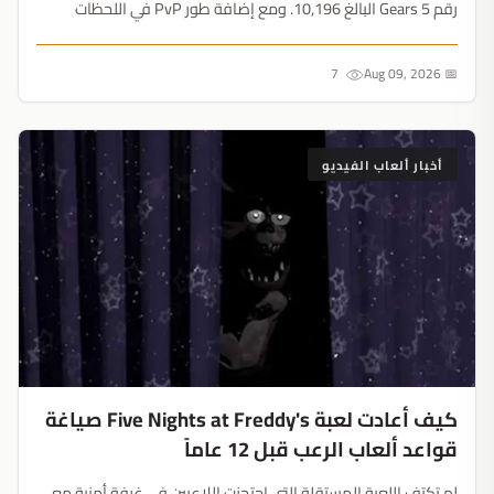
رقم Gears 5 البالغ 10,196. ومع إضافة طور PvP في اللحظات
الأخيرة وفتح الخوادم مجاناً الأسبوع المقبل، تثبت استراتيجية Xbox
نجاحها الساحق....
7
📅 Aug 09, 2026
أخبار ألعاب الفيديو
كيف أعادت لعبة Five Nights at Freddy's صياغة
قواعد ألعاب الرعب قبل 12 عاماً
لم تكتفِ اللعبة المستقلة التي احتجزت اللاعبين في غرفة أمنية مع