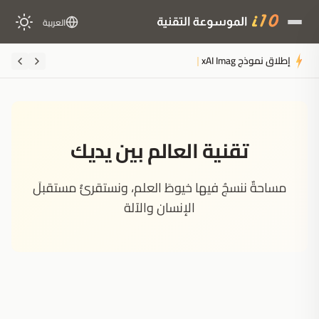
العربية
إطلاق نموذج xAI Imagine Image 2.0 على منصة Grok بأدوات تحرير احترافية
تقنية العالم بين يديك
مساحةٌ ننسجُ فيها خيوطَ العلم، ونستقرئُ مستقبلَ
الإنسان والآلة