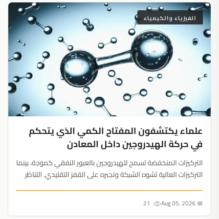
الفيزياء والكيمياء
علماء يكتشفون المفتاح الكمي الذي يتحكم
في حركة الهيدروجين داخل المعادن
التركيزات المنخفضة تسمح للهيدروجين بالعبور النفقي كموجة، بينما
التركيزات العالية تشوه الشبكة وتجبره على القفز التقليدي. التناظر
البلوري هو المفتاح السري لتطوير بطاريات طاقة المستقبل....
21
📅 Aug 05, 2026