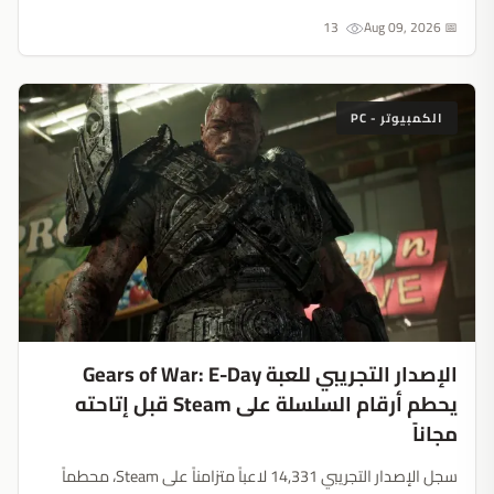
الحصري الذي تحتاجه بشدة....
13
📅 Aug 09, 2026
الكمبيوتر - PC
الإصدار التجريبي للعبة Gears of War: E-Day
يحطم أرقام السلسلة على Steam قبل إتاحته
مجاناً
سجل الإصدار التجريبي 14,331 لاعباً متزامناً على Steam، محطماً