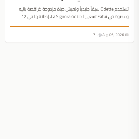
تستخدم Odette سيفاً جليدياً وتعيش حياة مزدوجة كراقصة باليه
وعضوة في Fatui تسعى لخلافة La Signora. إطلاقها في 12
أغسطس بجانب Arlecchino هو فخ استراتيجي لاستنزاف عملاتك....
7
📅 Aug 06, 2026