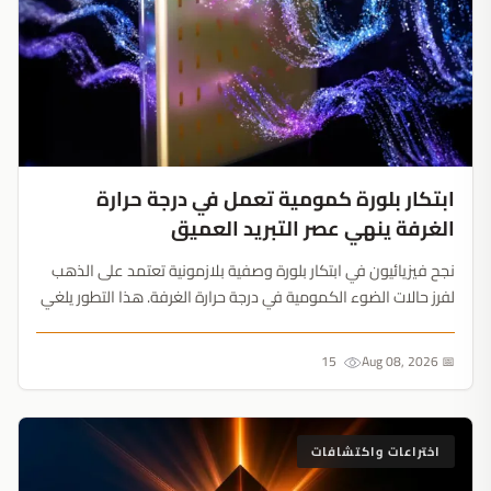
ابتكار بلورة كمومية تعمل في درجة حرارة
الغرفة ينهي عصر التبريد العميق
نجح فيزيائيون في ابتكار بلورة وصفية بلازمونية تعتمد على الذهب
لفرز حالات الضوء الكمومية في درجة حرارة الغرفة. هذا التطور يلغي
الحاجة للتبريد العميق، ويمهد الطريق لحواسيب كمومية عملية
وخلايا شمسية فائقة الكفاءة....
15
📅 Aug 08, 2026
اختراعات واكتشافات