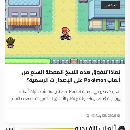
نينتندو
لماذا تتفوق هذه النسخ المعدلة السبع من
ألعاب Pokémon على الإصدارات الرسمية؟
العب كعضو في عصابة Team Rocket، واستكشف آليات ألعاب
روجلايت (Roguelite)، واختبر نظام الأخلاق المتفرع. تقدم هذه النسخ
المعدلة من ألعاب Pokémon ابتكارات تفتقدها ألعاب شركة Game
Freak الرسمية....
12
📅 Aug 09, 2026
🎮 ألعاب الفيديو
المزيد