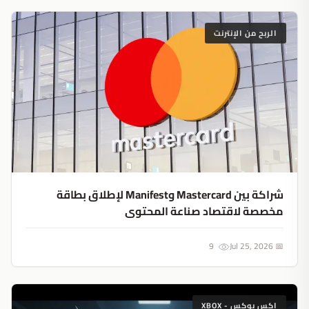
الربح من الإنترنت
شراكة بين Mastercard وManifest لإطلاق بطاقة
مخصصة لاقتصاد صناعة المحتوى
9
📅 Jul 25, 2026
اكس بوكس - XBOX