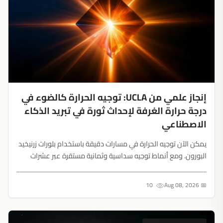
إنجاز علمي من UCLA: توجيه الحرارة كالضوء في
درجة حرارة الغرفة لإحداث ثورة في تبريد الذكاء
الاصطناعي
يمكن الآن توجيه الحرارة في مسارات دقيقة باستخدام بلورات زرنيخيد
البورون. ومع أنماط توجيه سداسية وثمانية مستقرة عبر عشرات
الميكرومترات، أصبح التبريد التفاعلي من الماضي....
10
📅 Aug 08, 2026