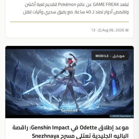
تبتعد GAME FREAK عن عالم Pokémon لتقديم لعبة أكشن
وتقمص أدوار تمتد لـ 40 ساعة. مع رفيق سحري وآليات تنقل
مبتكرة، يعيد الاستوديو تعريف قدراته بالكامل....
13
📅 Aug 06, 2026
موبايل - MOBILE
موعد إطلاق Odette في Genshin Impact: راقصة
الباليه الجليدية تعتلي مسرح Snezhnaya