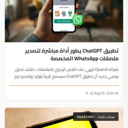
تطبيق ChatGPT يطور أداة مباشرة لتصدير
ملصقات WhatsApp المخصصة
شركة OpenAI تنهي عناء القص اليدوي للملصقات. كشف تحليل
برمجي جديد أن تطبيق ChatGPT سيسمح قريباً بتوليد وتصدير حزم
الملصقات المخصصة مباشرة إلى تطبيق WhatsApp، بشرط تلبية حد
أدنى ذكي يبلغ ثلاثة ملصقات....
9
📅 Aug 09, 2026
سناب شات - SNAPCHAT