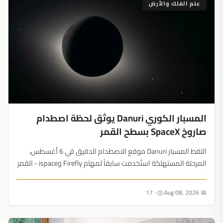
علم الفلك والأرض
المسبار الكوري Danuri يوثق لحظة اصطدام
صاروخ SpaceX بسطح القمر
التقط المسبار Danuri موقع الاصطدام الدقيق في 6 أغسطس،
المرحلة المستهلكة استُخدمت سابقاً لمهام Firefly وispace - القمر
يتحول بسرعة إلى مقبرة تجارية للنفايات الفضائية....
17
📅 Aug 08, 2026