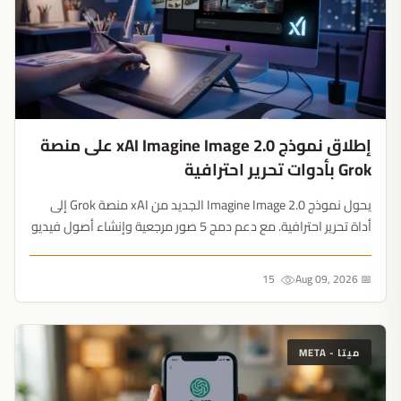
إطلاق نموذج xAI Imagine Image 2.0 على منصة
Grok بأدوات تحرير احترافية
يحول نموذج Imagine Image 2.0 الجديد من xAI منصة Grok إلى
أداة تحرير احترافية. مع دعم دمج 5 صور مرجعية وإنشاء أصول فيديو
متسقة، فإنه يتحدى هيمنة Midjourney بشكل مباشر....
15
📅 Aug 09, 2026
ميتا - META