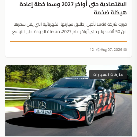
الاقتصادية حتى أواخر 2027 وسط خطة إعادة
هيكلة ضخمة
قررت شركة Lucid تأجيل إطلاق سيارتها الكهربائية التي يقل سعرها
عن 50 ألف دولار حتى أواخر عام 2027، مفضلة الجودة على التوسع
السريع. ومع خطة لخفض التكاليف بقيمة 1.4 مليار دولار والتركيز
على سيارات الأجرة ذاتية القيادة، تسعى الشركة لكسب الوقت
12
📅 Aug 07, 2026
ووقف استنزاف السيولة....
ماركات السيارات