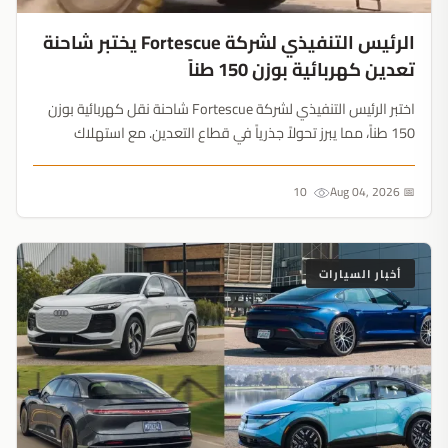
الرئيس التنفيذي لشركة Fortescue يختبر شاحنة
تعدين كهربائية بوزن 150 طناً
اختبر الرئيس التنفيذي لشركة Fortescue شاحنة نقل كهربائية بوزن
150 طناً، مما يبرز تحولاً جذرياً في قطاع التعدين. مع استهلاك
الشاحنة الواحدة للديزل بتكلفة 850 ألف دولار سنوياً، أصبح التحول
نحو الآلات الكهربائية ضرورة اقتصادية بحتة....
10
📅 Aug 04, 2026
أخبار السيارات