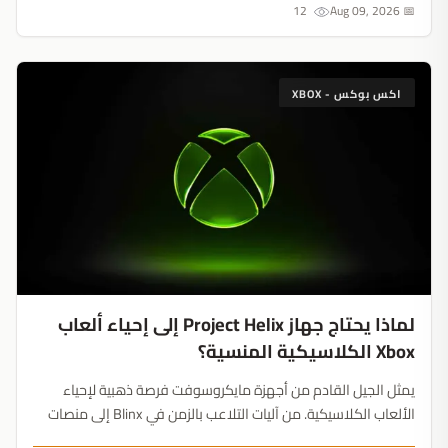
12
📅 Aug 09, 2026
اكس بوكس - XBOX
لماذا يحتاج جهاز Project Helix إلى إحياء ألعاب
Xbox الكلاسيكية المنسية؟
يمثل الجيل القادم من أجهزة مايكروسوفت فرصة ذهبية لإحياء
الألعاب الكلاسيكية. من آليات التلاعب بالزمن في Blinx إلى منصات
Banjo-Kazooie، هذه السلاسل الخمس قد تمنح Xbox التفوق