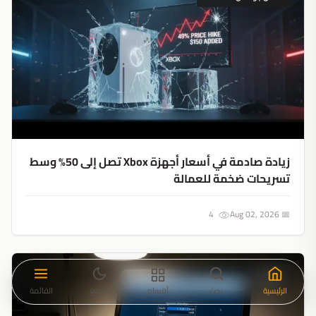
زيادة صادمة في أسعار أجهزة Xbox تصل إلى 50% وسط
تسريحات ضخمة للعمالة
4
📅 Aug 02, 2026
لينكس
الرئيسية
بحث
أقسام
الوضع
القائمة