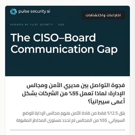
اختراعات واكتشافات
فجوة التواصل بين مديري الأمن ومجالس
الإدارة: لماذا تعمل 55% من الشركات بشكل
أعمى سيبرانياً؟
يثق 12.5% فقط من قادة الأمن بفهم مجالس الإدارة للوضع
السيبراني. 55% من المجالس لم تحدد مستوى المخاطر المقبولة
انتظار وقوع اختراق لتوحيد الرؤى يمثل استراتيجية حوكمة خطيرة....