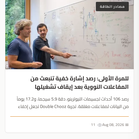
مصادر الطاقة
للمرة الأولى: رصد إشارة خفية تنبعث من
المفاعلات النووية بعد إيقاف تشغيلها
رصد 106 أحداث لجسيمات النيوترينو، دقة 5.9 سيجما، و17.2 يوماً
من البيانات لمفاعلات مغلقة. تجربة Double Chooz تجعل إخفاء
الوقود النووي المستنفد أمراً مستحيلاً....
11
📅 Aug 08, 2026