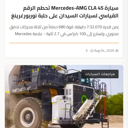
سيارة Mercedes-AMG CLA 45 تحطم الرقم
القياسي لسيارات السيدان على حلبة نوربورغرينغ
زمن قدره 7:32.070 دقيقة، قوة 680 حصاناً من ثلاثة محركات تدفق
محوري، وتسارع إلى 100 كم/س في 2.7 ثانية - علامة Mercedes
تثبت هيمنة سيارات السيدان الكهربائية على حلبات السباق....
5
📅 Aug 04, 2026
مراجعات السيارات