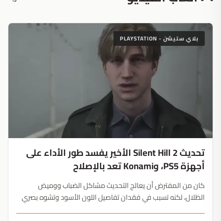
بلاي ستيشن - PLAYSTATION
تحديث Silent Hill 2 الأخير يفسد طور الأداء على
أجهزة PS5، وKonami تعد بالإصلاح
كان من المفترض أن يعالج التحديث مشاكل الضباب ووميض
الظلال، لكنه تسبب في فقدان تفاصيل اللون الأسود وتشوه بصري
في مشاهد المرايا، مما أجبر اللاعبين على التخلي عن طور الأداء....