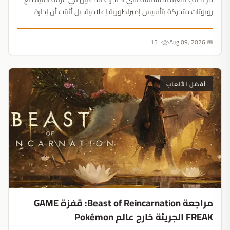
روبوتات متحركة بتأسيس إمبراطورية إعلامية، بل أثبتت أن إدارة
الموارد وقفزات الرعب الملائمة للبث المباشر يمكنها التفوق على
أضخم الميزانيات....
15
📅 Aug 09, 2026
أفضل الألعاب
مراجعة Beast of Reincarnation: قفزة GAME
FREAK الجريئة خارج عالم Pokémon