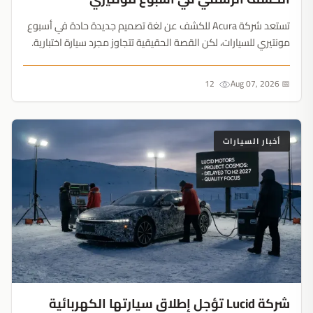
تستعد شركة Acura للكشف عن لغة تصميم جديدة حادة في أسبوع
مونتيري للسيارات، لكن القصة الحقيقية تتجاوز مجرد سيارة اختبارية.
مصابيح LED السهمية تمهد لتحول جمالي جذري سيشكل طراز RDX
الهجين القادم....
12
📅 Aug 07, 2026
أخبار السيارات
شركة Lucid تؤجل إطلاق سيارتها الكهربائية