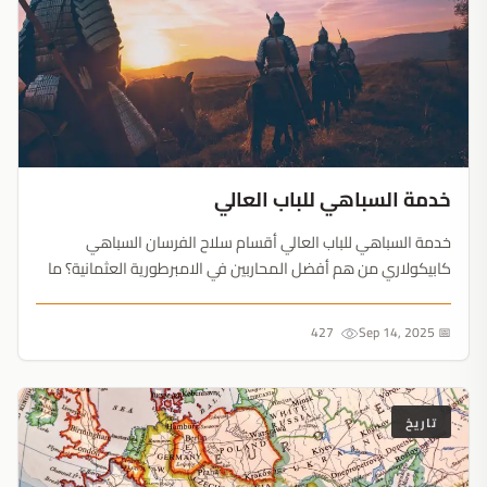
خدمة السباهي للباب العالي
خدمة السباهي للباب العالي أقسام سلاح الفرسان السباهي
كابيكولاري من هم أفضل المحاربين في الامبرطورية العثمانية؟ ما
هي وظيفة السباهي كابيكولاري؟ أقسام سلاح الفرسان السباهي
كابيكولاري كان (Kapikulu Sipahis) (Sipahis of the P...
427
📅 Sep 14, 2025
تاريخ