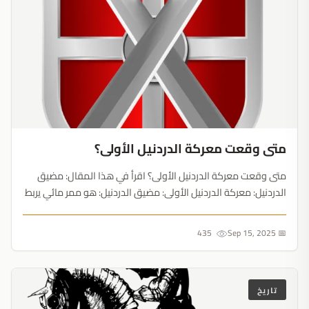
متى وقعت معركة الدردنيل الأولى؟
متى وقعت معركة الدردنيل الأولى؟ اقرأ في هذا المقال: مضيق
الدردنيل: معركة الدردنيل الأولى: مضيق الدردنيل: هو ممر مائي يربط
بين بحر الإيجة وبحر مرمرة، حيث يفصل بين شاطىء آسيا الصغرى
وشاطىء شبه جزيرة جاليبولي، ويبلغ طول المضيق (61...
435
📅 Sep 15, 2025
تاريخ