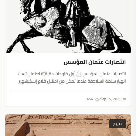
انتصارات عثمان المؤسس
انتصارات عثمان المؤسس إنّ أول فتوحات حقيقيّة لعثمان تبعت
انهيار سلطة السلاجقة عندما تمكن من احتلال قلاع إسكيشهير
وكوملوجاهيسار، ثم استولى على أول مدينة مُهمة في أراضيه،
ينيشهير التي أصبحت العاصمة العثمانية في عام (1302)...
454
📅 Sep 15, 2025
تاريخ