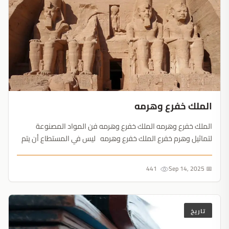
الملك خفرع وهرمه
الملك خفرع وهرمه الملك خفرع وهرمه فن المواد المصنوعة
لتماثيل وهرم خفرع الملك خفرع وهرمه ليس في المستطاع أن يتم
التحدث ما إذا كان (رع – ددف)،‏ قد مات ميتة طبيعية أو أنّه كان
ضحية مؤامرة من المؤامرات. وتلاه على ا...
441
📅 Sep 14, 2025
تاريخ