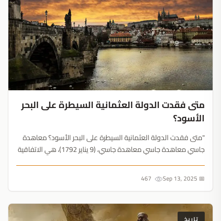
متى فقدت الدولة العثمانية السيطرة على البحر
الأسود؟
"متى فقدت الدولة العثمانية السيطرة على البحر الأسود؟ معاهدة
جاسي معاهدة جاسي معاهدة جاسي، (9 يناير 1792)، هي الاتفاقية
الموقعة في جاسي في مولدافيا (إيشي الحديثة، رومانيا)، تمّ
توقيعها في ختام الحرب الروسيّة التركيّة في (17871792)؛ وأكدت
467
📅 Sep 13, 2025
الهيمنة "...
تاريخ