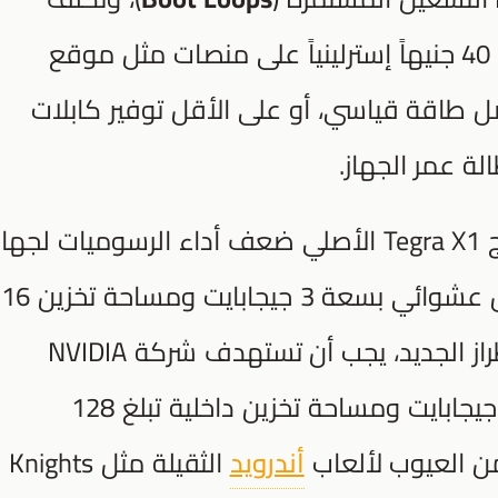
البدائل الرسمية حالياً ما يزيد عن 40 جنيهاً إسترلينياً على منصات مثل موقع
ى موصل طاقة قياسي، أو على الأقل توفير كابلات
طالة عمر الجهاز.
 لجهاز
360، واقترن بذاكرة وصول عشوائي بسعة 3 جيجابايت ومساحة تخزين 16
جيجابايت. ولضمان استمرارية الطراز الجديد، يجب أن تستهدف شركة NVIDIA
توفير ذاكرة تتراوح بين 8 إلى 12 جيجابايت ومساحة تخزين داخلية تبلغ 128
 من العيوب لألعاب
أندرويد
الثقيلة مثل Knights