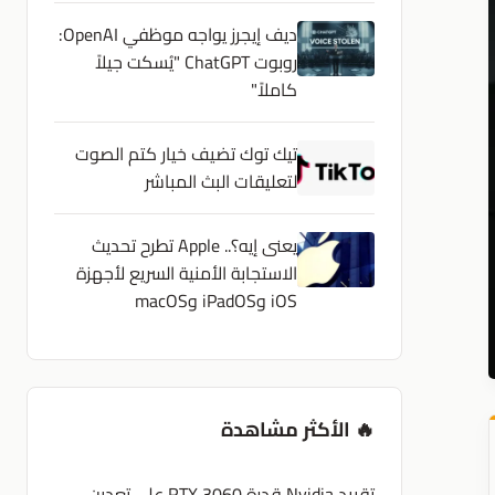
ديف إيجرز يواجه موظفي OpenAI:
روبوت ChatGPT "يُسكت جيلاً
كاملاً"
تيك توك تضيف خيار كتم الصوت
لتعليقات البث المباشر
يعنى إيه؟.. Apple تطرح تحديث
الاستجابة الأمنية السريع لأجهزة
iOS وiPadOS وmacOS
🔥 الأكثر مشاهدة
تقييد Nvidia قدرة RTX 3060 على تعدين