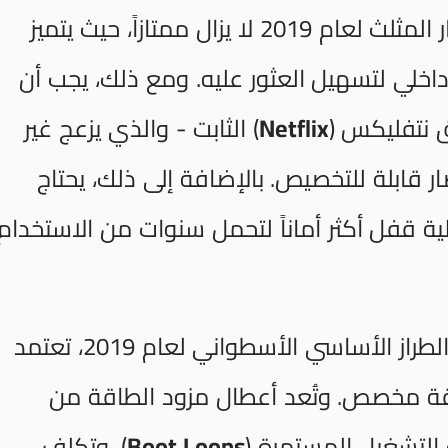
الأصلي لعام 2015، إلا أن الإصدار المثلث لعام 2019 لا يزال ممتازاً، حيث يتميز
داخلي لتسهيل العثور عليه. ومع ذلك، يجب أن
ق نتفليكس (
Netflix
) الثابت - والذي يزعج غير
ر قابلة للتخصيص. بالإضافة إلى ذلك، يحتاج
لية قفل أكثر أماناً لتحمل سنوات من الاستخدام
باستثناء الطراز الأساسي الأسطواني لعام 2019، تعتمد
لى منفذ طاقة مخصص. وتُعد أعطال مزود الطاقة من
 التشغيل المستمرة (
Boot Loops
)، وتكلف