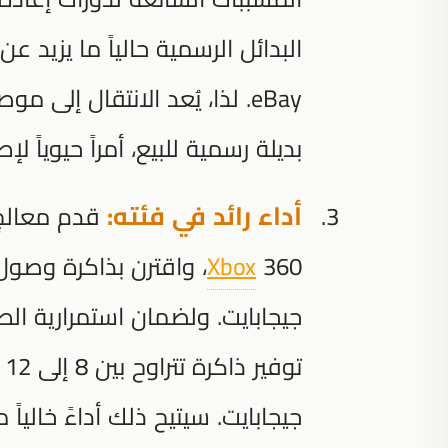
eBay. لذا، يُعد الانتقال إل
بديلة رسمية للبيع، أمراً حيوياً لإ
أداء رائد في فئته:
قدم معالج Tegra X1 الأصلي ضعف أداء الرسوميات
Xbox
جيجابايت. سيتيح ذلك أداءً خالياً