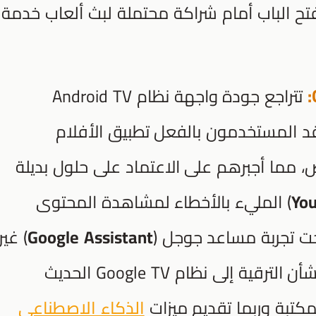
Of The Old Repu و 2، ويفتح الباب أمام شراكة محتملة لبث ألعاب خدمة
تتراجع جودة واجهة نظام Android TV
 المستخدمون بالفعل تطبيق الأفلام
 مما أجبرهم على الاعتماد على حلول بديلة
Yo
) المليء بالأخطاء لمشاهدة المحتوى
ت تجربة مساعد جوجل (
Google Assistant
) غير
فعالة عملياً لأكثر من عام. من شأن الترقية إلى نظام Google TV الحديث
كتبة وربما تقديم ميزات
الذكاء الاصطناعي