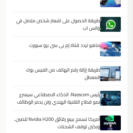
طريقة الحصول على اشعار شخص متصل في
واتس اب
ماهو تردد قناة إم بى سى برو سبورت
طريقة إزالة رقم الهاتف من الفيس بوك
المعطل
رئيس Nasscom: الذكاء الاصطناعي سيسرع
نمو قطاع التقنية الهندي ولن يدمر الوظائف
أمريكا تسمح ببيع رقائق Nvidia H200 للصين..
وبكين توقف الشحنات