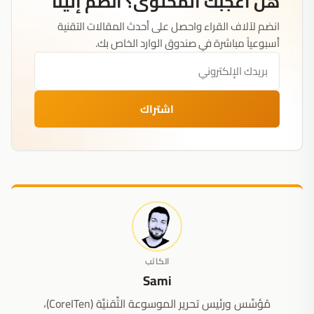
هل أعجبك المحتوى؟ انضم إلينا
انضم لآلاف القراء واحصل على أحدث المقالات التقنية
أسبوعياً مباشرة في صندوق الوارد الخاص بك.
اشتراك
الكاتب
Sami
مُؤسِّس ورئيس تحرير الموسوعة التِّقنيَّة (CoreITen)،