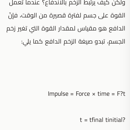
ولكن كيف يرتبط الزخم بالاندفاع؟ عندما تعمل
القوة على جسم لفترة قصيرة من الوقت، فإنّ
الدافع هو مقياس لمقدار القوة التي تغير زخم
الجسم، تبدو صيغة الزخم الدافع كما يلي:
Impulse = Force × time = F?t
?t = tfinal tinitial