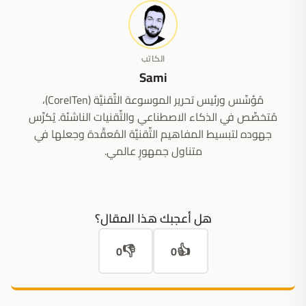
الكاتب
Sami
مُؤسِّس ورئيس تحرير الموسوعة التِّقنيَّة (CoreITen)،
مُتخصِّص في الذكاء الاصطناعي والتِّقنيات الناشئة. يُكرِّس
جهوده لتبسيط المفاهيم التِّقنيَّة المُعقَّدة وجعلها في
متناول جمهورٍ عالمي.
هل أعجبك هذا المقال؟
👎
👍
0
0