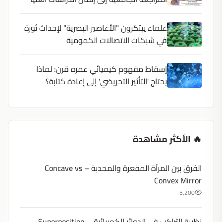
علماء يبتكرون "الأعاصير البصرية" لإحداث ثورة
في شبكات الاتصالات الكمومية
إسقاط مفهوم كيميائي عمره قرن: لماذا
يحتاج 'التأثير التحريضي' إلى إعادة كتابة؟
🔥 الأكثر مشاهدة
الفرق بين المرآة المقعرة والمحدبة – Concave vs
Convex Mirror
5,200
نظرية التراكب في الدوائر الكهربائية – Superposition