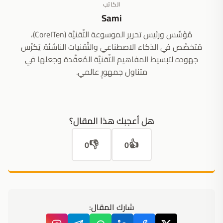
الكاتب
Sami
مُؤسِّس ورئيس تحرير الموسوعة التِّقنيَّة (CoreITen)،
مُتخصِّص في الذكاء الاصطناعي والتِّقنيات الناشئة. يُكرِّس
جهوده لتبسيط المفاهيم التِّقنيَّة المُعقَّدة وجعلها في
متناول جمهورٍ عالمي.
هل أعجبك هذا المقال؟
👎
👍
0
0
شارك المقال: