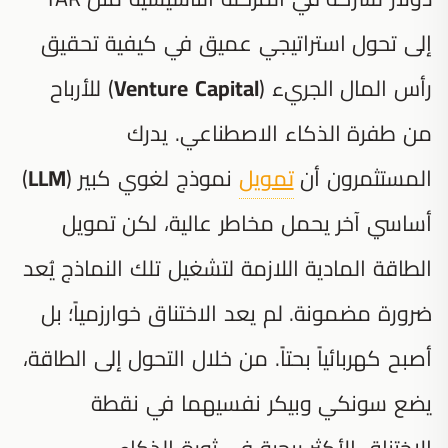
إلى تحول استراتيجي عميق في كيفية تحقيق
رأس المال الجريء (
Venture Capital
) للأرباح
من طفرة الذكاء الاصطناعي. يدرك
المستثمرون أن
تمويل
نموذج لغوي كبير (
LLM
)
أساسي آخر يحمل مخاطر عالية، لكن تمويل
الطاقة المادية اللازمة لتشغيل تلك النماذج يُعد
ضرورة مضمونة. لم يعد الاختناق خوارزمياً؛ بل
أصبح كهربائياً بحتاً. من خلال التحول إلى الطاقة،
يضع سونكي وبيكر نفسيهما في نقطة
الاختناق الأكثر ربحية في ثورة الذكاء