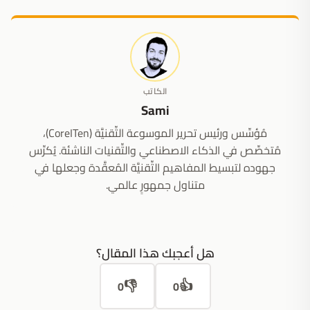
الكاتب
Sami
مُؤسِّس ورئيس تحرير الموسوعة التِّقنيَّة (CoreITen)،
مُتخصِّص في الذكاء الاصطناعي والتِّقنيات الناشئة. يُكرِّس
جهوده لتبسيط المفاهيم التِّقنيَّة المُعقَّدة وجعلها في
متناول جمهورٍ عالمي.
هل أعجبك هذا المقال؟
👎
👍
0
0