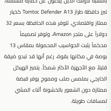
بالنسبة لأولئك الذين يبحثون عن حماية مستقلة،
تبرز حافظة طراز Tomtoc Defender A13 كخيار
ممتاز واقتصادي. تتوفر هذه الحافظة بسعر 32
دولاراً على متجر Amazon، وتوفر تصميماً
محكماً يثبت الحواسيب المحمولة بمقاس 13
بوصة في مكانها بقوة، رغم أنها قد تبدو ضيقة
قليلاً مع الأجهزة الأكثر سُمكاً. يتميز الهيكل
الخارجي بملمس صلب ومموج يوفر قبضة
ممتازة دون الشعور بالخشونة أثناء المشي
لمسافات طويلة.