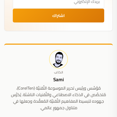
اشتراك
الكاتب
Sami
مُؤسِّس ورئيس تحرير الموسوعة التِّقنيَّة (CoreITen)،
مُتخصِّص في الذكاء الاصطناعي والتِّقنيات الناشئة. يُكرِّس
جهوده لتبسيط المفاهيم التِّقنيَّة المُعقَّدة وجعلها في
متناول جمهورٍ عالمي.