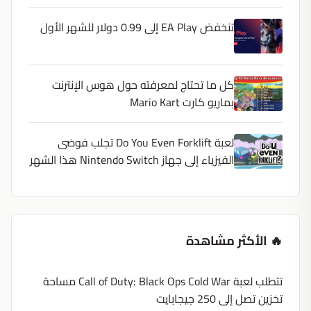
تنخفض EA Play إلى 0.99 دولار للشهر الأول
كل ما تحتاج لمعرفته حول هوس الإنترنت
بماريو كارت Mario Kart
لعبة Do You Even Forklift تجلب فوضى
الفيزياء إلى جهاز Nintendo Switch هذا الشهر
🔥 الأكثر مشاهدة
تتطلب لعبة Call of Duty: Black Ops Cold War مساحة
تخزين تصل إلى 250 جيجابايت