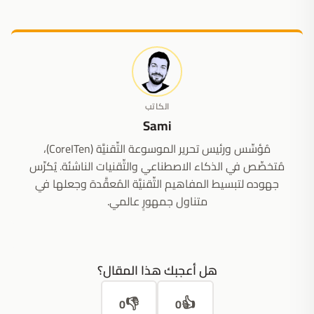
الكاتب
Sami
مُؤسِّس ورئيس تحرير الموسوعة التِّقنيَّة (CoreITen)،
مُتخصِّص في الذكاء الاصطناعي والتِّقنيات الناشئة. يُكرِّس
جهوده لتبسيط المفاهيم التِّقنيَّة المُعقَّدة وجعلها في
متناول جمهورٍ عالمي.
هل أعجبك هذا المقال؟
👎
👍
0
0