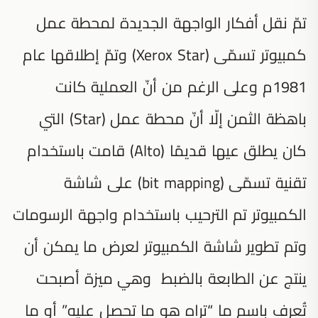
تمّ نقل أفكار الواجهة الجديدة لمحطة عمل
كمبيوتر تسمّى (Xerox Star) وتمّ إطلاقها عام
1981م وعلى الرغم من أنّ العملية كانت
باهظة الثمن إلّا أنّ محطة عمل (Star) التي
كان يطلق عيها قديمًا (Alto) قامت باستخدام
تقنية تسمّى (bit mapping) على شاشة
الكمبيوتر تم الترحيب باستخدام واجهة الرسومات
وتم تطوير شاشة الكمبيوتر لعرض ما يمكن أن
ينتج عن الطابعة بالضبط وهي ميزة أصبحت
تُعرف باسم ما “تراه هو ما تحصل عليه” أو ما