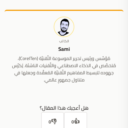
الكاتب
Sami
مُؤسِّس ورئيس تحرير الموسوعة التِّقنيَّة (CoreITen)،
مُتخصِّص في الذكاء الاصطناعي والتِّقنيات الناشئة. يُكرِّس
جهوده لتبسيط المفاهيم التِّقنيَّة المُعقَّدة وجعلها في
متناول جمهورٍ عالمي.
هل أعجبك هذا المقال؟
👎
👍
0
0