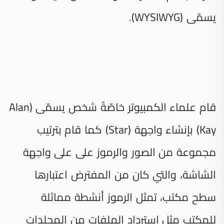
يسمّى (WYSIWYG).
قام علماء الكمبيوتر خاصّةً شخص يسمّى (Alan
Kay) بإنشاء واجهة (Star) كما قام بترتيب
مجموعة من الصور والرموز على على واجهة
الشاشة، والتي كان من المفترض اعتبارها
سطح مكتب، تمثل الرموز أنشطة مماثلة
للمكتب مثل استرداد الملفات من المجلدات