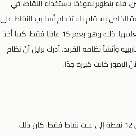
قام بتطوير نموذجًا باستخدام النقاط، في
ءة الخاص به، قام باستخدام أساليب النقاط على
ورق سميك ووضع أسلوبه الخاص بتعلمها، ذلك وهو بعمر 15 عامًا فقط، كما أخذ
بييه وأنشأ نظامه الفريد، أدرك برايل أنّ نظام
 الرموز كانت كبيرة جدًا.
بعد ذلك قام بتقصير أداة القراءة من 12 نقطة إلى ست نقاط فقط، كان ذلك