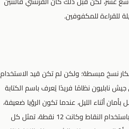
تاسع عشر، لكن قبل ذلك كان الفرنسي فالنتين
للقراءة للمكفوفين.
ابتكار نسخ مبسطة؛ ولكن لم تكن قيد الاستخدام،
 جيش نابليون نظامًا فريدًا يُعرف باسم الكتابة
 بأمان أثناء الليل، عندما تكون الرؤيا ضعيفة،
استند باربير في نظامه للكتابة الليلية باستخدام النقاط وكانت 12 نقطة، تمثل كل