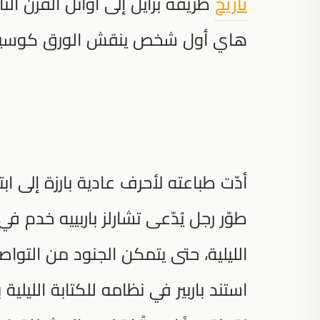
تاريخ
طريقة برايل إلى أوائل القرن ال
هاي أول شخص ينقش الورق كوسيلة 
أدّت طباعته لأحرف عادية بارزة إلى 
طوّر رجل يُدّعى تشارلز باربييه خدم في
الليلية، حتى يتمكن الجنود من التواصل