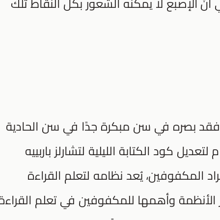
أنّ الإصبع لا يمكنه الشعور بكل النقاط تلك
(Braille) في فرنسا عام 1809م، فقد بصره في سن مبكرة جدًا في سن الحادية
تعديل كود الكتابة الليلية لتشارلز باربييه
اد المكفوفين، يُعد نظامه لتعلم القراءة
ز الأنظمة وأهمها للمكفوفين في تعلم القراءة