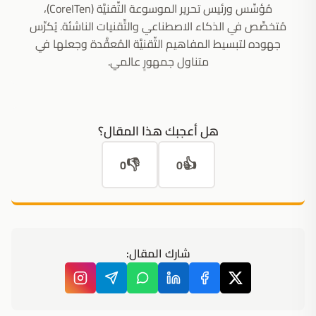
مُؤسِّس ورئيس تحرير الموسوعة التِّقنيَّة (CoreITen)،
مُتخصِّص في الذكاء الاصطناعي والتِّقنيات الناشئة. يُكرِّس
جهوده لتبسيط المفاهيم التِّقنيَّة المُعقَّدة وجعلها في
متناول جمهورٍ عالمي.
هل أعجبك هذا المقال؟
👎
👍
0
0
شارك المقال: