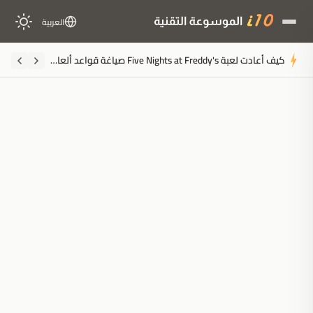
العربية
كيف أعادت لعبة Five Nights at Freddy's صياغة قواعد ألعاب الرعب قبل 12 عاماً
ملخَّص المقال
مُولَّد بالذكاء الاصطناعي
مدعوم بالذكاء الاصطناعي