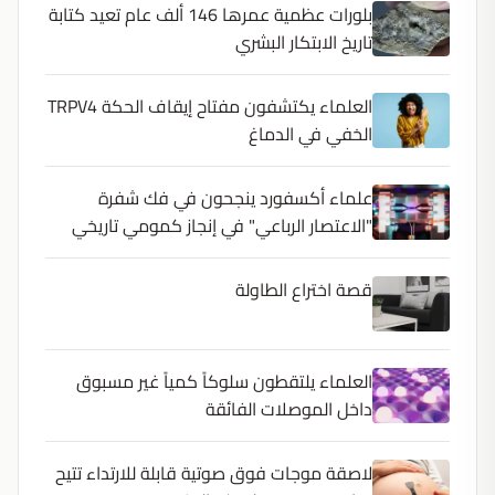
بلورات عظمية عمرها 146 ألف عام تعيد كتابة
تاريخ الابتكار البشري
العلماء يكتشفون مفتاح إيقاف الحكة TRPV4
الخفي في الدماغ
علماء أكسفورد ينجحون في فك شفرة
"الاعتصار الرباعي" في إنجاز كمومي تاريخي
قصة اختراع الطاولة
العلماء يلتقطون سلوكاً كمياً غير مسبوق
داخل الموصلات الفائقة
لاصقة موجات فوق صوتية قابلة للارتداء تتيح