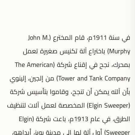
في سنة 1911م، قام المخترع (John M.
Murphy) باختراع آلة تكنيس صغيرة تعمل
بمحرك، نجح في إقناع شركة (The American
Tower and Tank Company) من إلجين، إلينوي
بأن آلته يمكن أن تنجح، وقاموا بتأسيس شركة
(Elgin Sweeper) المخصصة لعمل آلات لتنظيف
الطرق، في عام 1913م، باعت شركة (Elgin
Sweeper) أول آلة لها إلى مدينة بويز، أيداهو،