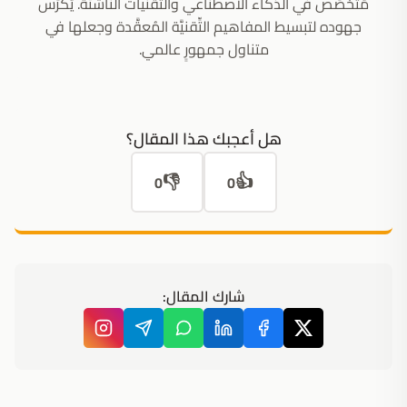
مُتخصِّص في الذكاء الاصطناعي والتِّقنيات الناشئة. يُكرِّس
جهوده لتبسيط المفاهيم التِّقنيَّة المُعقَّدة وجعلها في
متناول جمهورٍ عالمي.
هل أعجبك هذا المقال؟
👎
👍
0
0
شارك المقال: