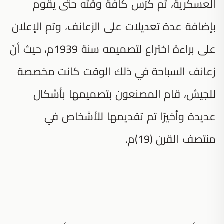
العسكرية، ثم كرّس كافة وقته حتى يقوم
بإضافة عدة تعديلات على الزعانف، وتم الإعلان
على براءة اختراع لتصميمه سنة 1939م، حيث أنّ
زعانف السباحة في ذلك الوقت كانت مخصصة
للجيش، قام المصنعون بتصميمها بأشكال
عديدة وأخيرًا تم تقديمها للأشخاص في
منتصف القرن (19)م.