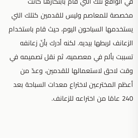
في الواقع تلك التي قام بابتكارها كانت
مخصصة للمعاصم وليس للقدمين كتلك التي
يستخدمها السباحون اليوم، حيث قام باستخدام
الزعانف لربطها بيديه. لكنه أدرك بأنّ زعانفه
تسببت بألم في معصميه، ثم نقل تصميمه في
وقت لاحق لاستعمالها للقدمين، وعدّ من
أعظم المخترعين لاختراع معدات السباحة بعد
240 عامًا من اختراعه للزعانف.