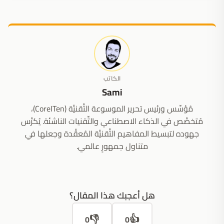
الكاتب
Sami
مُؤسِّس ورئيس تحرير الموسوعة التِّقنيَّة (CoreITen)،
مُتخصِّص في الذكاء الاصطناعي والتِّقنيات الناشئة. يُكرِّس
جهوده لتبسيط المفاهيم التِّقنيَّة المُعقَّدة وجعلها في
متناول جمهورٍ عالمي.
هل أعجبك هذا المقال؟
👎
👍
0
0