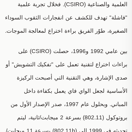
العلمية والصناعية (CSIRO). فخلال تجربة علمية
"فاشلة" تهدف للكشف عن انفجارات الثقوب السوداء
الصغيرة، طوّر الفريق براءة اختراع لمعالجة الموجات.
بين عامي 1992 و1996، حصلت (CSIRO) على
براءات اختراع لتقنية تعمل على "تفكيك التشويش" أو
صدى الإشارة، وهي التقنية التي أصبحت الركيزة
الأساسية لجعل الواي فاي يعمل بكفاءة داخل
المباني. وبحلول عام 1997، صدر الإصدار الأول من
بروتوكول (802.11) بسرعة 2 ميجابت/ثانية، ليتم
تحديثه في 1999 إلى (802.11b) بسرعة 11 ميجابت/