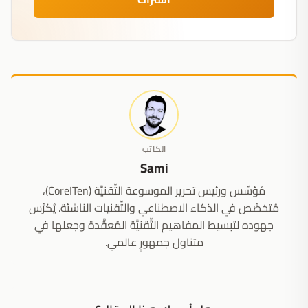
الكاتب
Sami
مُؤسِّس ورئيس تحرير الموسوعة التِّقنيَّة (CoreITen)،
مُتخصِّص في الذكاء الاصطناعي والتِّقنيات الناشئة. يُكرِّس
جهوده لتبسيط المفاهيم التِّقنيَّة المُعقَّدة وجعلها في
متناول جمهورٍ عالمي.