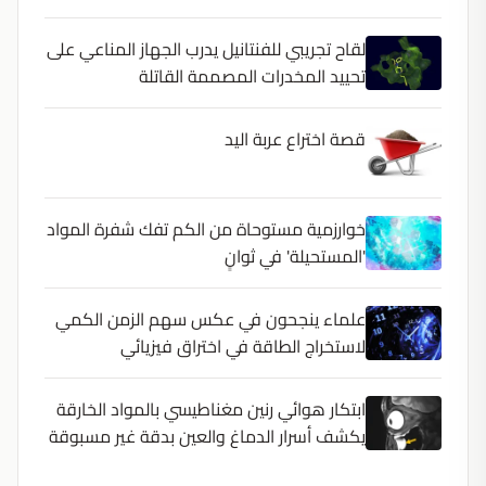
لقاح تجريبي للفنتانيل يدرب الجهاز المناعي على
تحييد المخدرات المصممة القاتلة
قصة اختراع عربة اليد
خوارزمية مستوحاة من الكم تفك شفرة المواد
'المستحيلة' في ثوانٍ
علماء ينجحون في عكس سهم الزمن الكمي
لاستخراج الطاقة في اختراق فيزيائي
ابتكار هوائي رنين مغناطيسي بالمواد الخارقة
يكشف أسرار الدماغ والعين بدقة غير مسبوقة