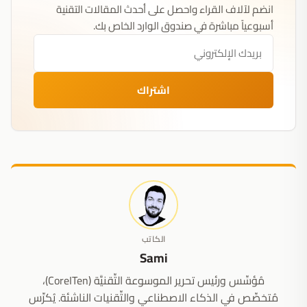
انضم لآلاف القراء واحصل على أحدث المقالات التقنية
أسبوعياً مباشرة في صندوق الوارد الخاص بك.
اشتراك
الكاتب
Sami
مُؤسِّس ورئيس تحرير الموسوعة التِّقنيَّة (CoreITen)،
مُتخصِّص في الذكاء الاصطناعي والتِّقنيات الناشئة. يُكرِّس