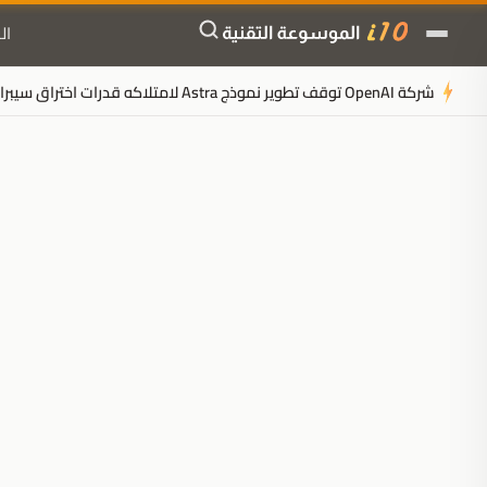
ال
شركة OpenAI توقف تطوير نموذج Astra لامتلاكه قدرات اختراق سيبرانية مستقلة وخطيرة
ملخَّص المقال
مُولَّد بالذكاء الاصطناعي
مدعوم بالذكاء الاصطناعي