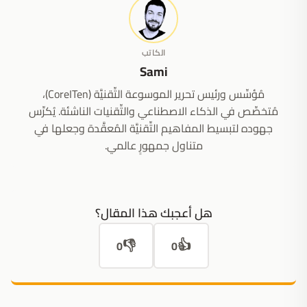
الكاتب
Sami
مُؤسِّس ورئيس تحرير الموسوعة التِّقنيَّة (CoreITen)،
مُتخصِّص في الذكاء الاصطناعي والتِّقنيات الناشئة. يُكرِّس
جهوده لتبسيط المفاهيم التِّقنيَّة المُعقَّدة وجعلها في
متناول جمهورٍ عالمي.
هل أعجبك هذا المقال؟
👎
👍
0
0