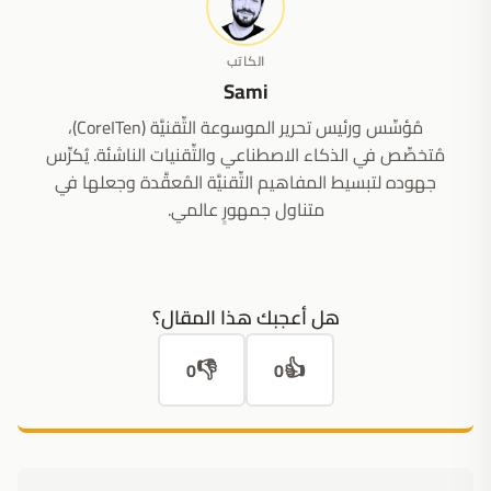
الكاتب
Sami
مُؤسِّس ورئيس تحرير الموسوعة التِّقنيَّة (CoreITen)،
مُتخصِّص في الذكاء الاصطناعي والتِّقنيات الناشئة. يُكرِّس
جهوده لتبسيط المفاهيم التِّقنيَّة المُعقَّدة وجعلها في
متناول جمهورٍ عالمي.
هل أعجبك هذا المقال؟
👎
👍
0
0