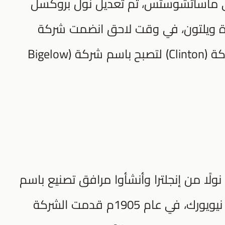
ي ماساتشوستس، تم تعديل نول بروكسل
ة ويلتون، في وقت لاحق انضمت شركة
(Hartford Carpet Company) إلى شركة (Clinton) لتصبح باسم شركة (Bigelow
في عام 1878م، أحضر أربعة إخوة 14 نولًا من إنجلترا وأنشأوا مرافق تصنيع باسم
شركة شاتلوورث براذرز في أمستردام، نيويورك، في عام 1905م قدمت الشركة