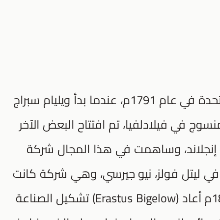
بدأت صناعة السجاد في الولايات المتحدة في عام 1791م، عندما بدأ ويليام سبراج
ج في فيلادلفيا، تم افتتاح البعض الآخر
و إنجلاند، وساهمت في هذا المجال شركة
Beattie Manufacturing Compan) في ليتل فولز، نيو جيرسي، وهي شركة كانت
تعمل حتى عام 1979م، في عام 1839م أعاد (Erastus Bigelow) تشكيل الصناعة