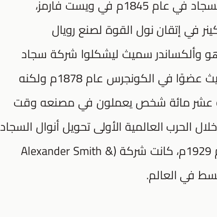
بدأ ألكسندر سميث مصنعه لتصنيع السجاد في عام 1845م في ويست فارمز،
نر في إتقان نول القوة لصنع رويال
عام 1876م، اجتمع هو وألكساندر سميث ليشكلوا شركة سجاد
ناجحة للغاية، تم انتخاب ألكسندر سميث عضوًا في الكونجرس عام 1878م ولكنه
ستة عشر مائة شخص يعملون في مصنعه وقت
لال الحرب العالمية الأولى تحويل أنوال السجاد
لتزويده في المجهود الحربي، في عام 1929م، كانت شركة (Alexander Smith &