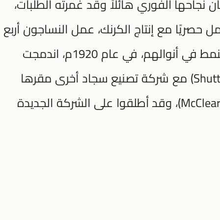
نجاحها الفوري هائلاً وقد غمرته الطلبات،
ل حصريًا مع إنتاج الكرنك، عمل النساجون أربع
وخمس سنوات دون تغيير اللون أو النمط في أنوالهم، في عام 1920م، اندمجت
شركة (Shuttleworth Brothers Company) مع شركة تصنيع سجاد أخرى مقرها
أمستردام وهي (McCleary Wallin & Crouse)، وقد أطلقوا على الشركة الجديدة