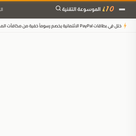
ال
خلل في بطاقات PayPal الائتمانية يخصم رسوماً خفية من مكافآت المستخدمين
ملخَّص المقال
مُولَّد بالذكاء الاصطناعي
مدعوم بالذكاء الاصطناعي