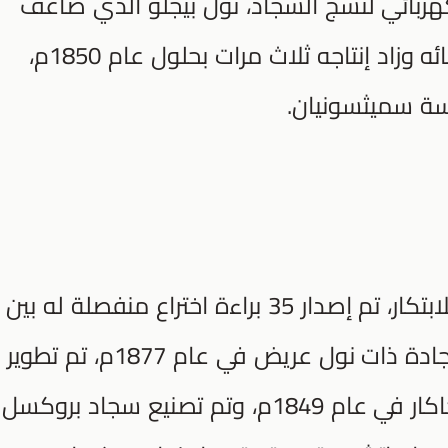
كهربائي لنسج السجاد، نول بيجلو الذي ضاعف
إنتاج السجاد في العام الأول بعد إنشائه وزاد إنتاجه ثلاث مرات بحلول عام 1850م،
ة سميثسونيان.
لقد كرّس (Erastus Bigelow) حياته للابتكار، تم إصدار 35 براءة اختراع منفصلة له بين
عامي 1839م و1876م، قدم أول سجادة ذات نول عريض في عام 1877م، تم تطوير
النول الكهربائي لنسج السجاد بآلية جاكار في عام 1849م، وتم تصنيع سجاد بروكسل