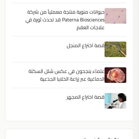
حيوانات منوية منتجة معملياً من شركة
Paterna Biosciences قد تحدث ثورة في
علاجات العقم
قصة اختراع المنجل
علماء ينجحون في عكس شلل السكتة
الدماغية عبر زراعة الخلايا الجذعية
قصة اختراع المجهر