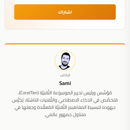
اشتراك
الكاتب
Sami
مُؤسِّس ورئيس تحرير الموسوعة التِّقنيَّة (CoreITen)،
مُتخصِّص في الذكاء الاصطناعي والتِّقنيات الناشئة. يُكرِّس
جهوده لتبسيط المفاهيم التِّقنيَّة المُعقَّدة وجعلها في
متناول جمهورٍ عالمي.