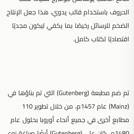
الحروف باستخدام قالب يدوي، هذا جعل الإنتاج
الضخم للرسائل رخيصًا بما يكفي ليكون مجديًا
اقتصاديًا لكتاب كامل.
تم ضم مطبعة (Gutenberg) التي تم بناؤها في
(Mainz) عام 1457م، من خلال تطوير 110
مطابع أخرى في جميع أنحاء أوروبا بحلول عام
1480م، كان على (Gutenberg) أيضًا صياغة نوع