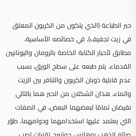
حبر الطباعة (الذي يتكون من الكربون المعلق
في زيت تجفيف)، في خصائصه الأساسية،
مطابق لأحبار الكتابة الخاصة بالرومان واليونانيين
القدماء، يتم طبعه على سطح الورق، بسبب
عدم قابلية ذوبان الكربون والتنافر بين الزيت
والماء، هذان الشكلان من الحبر هما بالتالي
نقيضان تمامًا لبعضهما البعض، في الصفات
التي يعتمد عليها استخدامهما ودوامهما، طوّر
صائغ الذهب يوهانس جوتنبرج تقنيات لصب