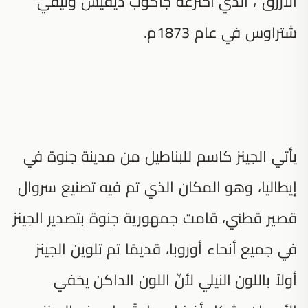
الأزرق”، الذي اخترعه جاكوب ديفيس وليفي
شتراوس في عام 1873م.
يأتي الجينز كاسم للبناطيل من مدينة جنوة في
إيطاليا، وهو المكان الذي تم فيه تصنيع سروال
قصير قطني، قامت جمهورية جنوة بتصدير الجينز
في جميع أنحاء أوروبا، قديمًا تم تلوين الجينز
أولاً باللون النيلي لأنّ اللون الداكن يخفي