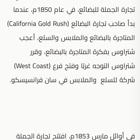
تجارة الجملة للبضائع، في عام 1850م، عندما
بدأ صاحب تجارة البضائع (California Gold Rush)
المتاجرة بالبضائع والملابس والسلع، أعجب
شتراوس بفكرة المتاجرة بالبضائع، وقرر
شتراوس التوجه غربًا وفتح فرع (West Coast)
شركة للسلع والملابس في سان فرانسيسكو.
في أوائل مارس 1853م، افتتح تجارة الجملة