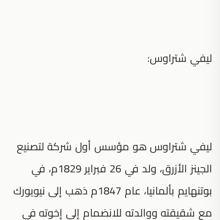
ليفي شتراوس:
ليفي شتراوس هو مؤسس أول شركة لتصنيع
الجينز الأزرق، ولد في 26 فبراير 1829م، في
بوتنهايم بألمانيا، عام 1847م ذهب إلى نيويورك
مع شقيقته ووالدته للانضمام إلى إخوته في