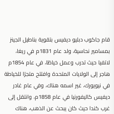
قام جاكوب دبليو ديفيس بتقوية بناطيل الجينز
بمسامير نحاسية، ولد عام 1831م في ريغا،
لاتفيا حيث تدرب وعمل خياطًا، في عام 1854م
هاجر إلى الولايات المتحدة وافتتح متجرًا للخياطة
في نيويورك، غير اسمه هناك، وفي عام غادر
ديفيس كاليفورنيا في عام 1858م، وانتقل إلى
غرب كندا حيث كان يبحث عن الذهب، هناك