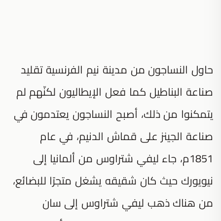
حاول النساجون من مدينة نيم الفرنسية تقليد
صناعة البناطيل كما فعل الإيطاليون لكنّهم لم
يتمكنوا من ذلك، أصبح النساجون يعتدمون في
صناعة الجينز على قماش الدنيم، في عام
1851م، جاء ليفي شتراوس من ألمانيا إلى
نيويورك حيث كان شقيقه يشغل متجرًا للبضائع،
من هناك ذهب ليفي شتراوس إلى سان