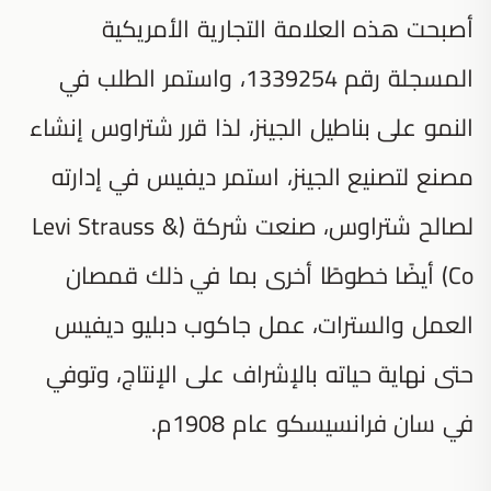
أصبحت هذه العلامة التجارية الأمريكية
المسجلة رقم 1339254، واستمر الطلب في
النمو على بناطيل الجينز، لذا قرر شتراوس إنشاء
مصنع لتصنيع الجينز، استمر ديفيس في إدارته
لصالح شتراوس، صنعت شركة (Levi Strauss &
Co) أيضًا خطوطًا أخرى بما في ذلك قمصان
العمل والسترات، عمل جاكوب دبليو ديفيس
حتى نهاية حياته بالإشراف على الإنتاج، وتوفي
في سان فرانسيسكو عام 1908م.