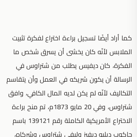
كما أراد أيضًا تسجيل براءة اختراع لفكرة تثبيت
الملابس لأنّه كان يخشى أن يسرق شخص ما
الفكرة، كان ديفيس يطلب من شتراوس في
الرسالة أن يكون شريكه في العمل وأن يتقاسم
التكاليف لأنّه لم يكن لديه المال الكافي، وافق
شتراوس، وفي 20 مايو 1873م، تم منح براءة
الاختراع الأمريكية الكاملة رقم 139121 باسم
جاكوب دبليو ديفيز وليفي شتراوس وشركاه،