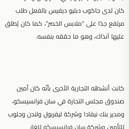
كان لدى جاكوب دبليو ديفيس بالفعل طلب
مرتفع جدًا على “ملابس الخصر”، كما كان يُطلق
عليها آنذاك، وهو ما حققه بنفسه.
كانت أنشطته التجارية الأخرى بأنّه كان أمين
صندوق مجلس التجارة في سان فرانسيسكو،
ومدير بنك نيفادا وشركة ليفربول ولندن وجلوب
للتأمين وشركة سان فرانسيسكو للغاز