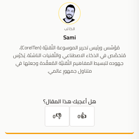
الكاتب
Sami
مُؤسِّس ورئيس تحرير الموسوعة التِّقنيَّة (CoreITen)،
مُتخصِّص في الذكاء الاصطناعي والتِّقنيات الناشئة. يُكرِّس
جهوده لتبسيط المفاهيم التِّقنيَّة المُعقَّدة وجعلها في
متناول جمهورٍ عالمي.
هل أعجبك هذا المقال؟
👎
👍
0
0