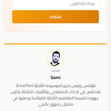
اشتراك
الكاتب
Sami
مُؤسِّس ورئيس تحرير الموسوعة التِّقنيَّة (CoreITen)،
مُتخصِّص في الذكاء الاصطناعي والتِّقنيات الناشئة. يُكرِّس
جهوده لتبسيط المفاهيم التِّقنيَّة المُعقَّدة وجعلها في
متناول جمهورٍ عالمي.