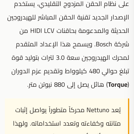
على نظام الحقن المزدوج التقليدي، يستخدم
الإصدار الجديد تقنية الحقن المباشر للهيدروجين
الحديثة والمدعومة بحاقنات HIDI LCV من
شركة Bosch. ويسمح هذا الإعداد المتقدم
لمحرك الهيدروجين سعة 3.0 لترات بتوليد قوة
تبلغ حوالي 480 كيلوواط وتقديم عزم الدوران
(
Torque
) هائل يصل إلى 880 نيوتن متر.
يُعد Nettuno محركاً متطوراً يواصل إثبات
متانته وكفاءته وتعدد استخداماته. ولهذا