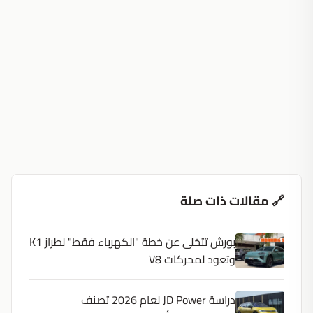
🔗 مقالات ذات صلة
بورش تتخلى عن خطة "الكهرباء فقط" لطراز K1
وتعود لمحركات V8
دراسة JD Power لعام 2026 تصنف