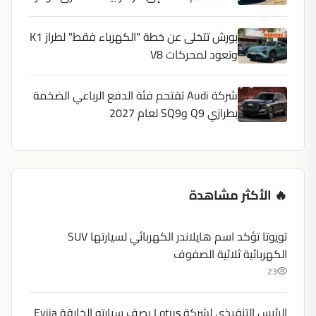
بورش تتخلى عن خطة "الكهرباء فقط" لطراز K1
وتعود لمحركات V8
شركة Audi تقتحم فئة الدفع الرباعي الضخمة
بطرازي Q9 وSQ9 لعام 2027
🔥 الأكثر مشاهدة
تويوتا تؤكد اسم هايلاندر الكهربائي لسيارتها SUV
الكهربائية ثلاثية الصفوف
23
الرئيس التنفيذي لشركة Lotus يصف سيارته الخارقة Evija