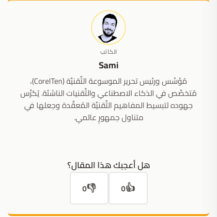
الكاتب
Sami
مُؤسِّس ورئيس تحرير الموسوعة التِّقنيَّة (CoreITen)،
مُتخصِّص في الذكاء الاصطناعي والتِّقنيات الناشئة. يُكرِّس
جهوده لتبسيط المفاهيم التِّقنيَّة المُعقَّدة وجعلها في
متناول جمهورٍ عالمي.
هل أعجبك هذا المقال؟
👎
👍
0
0