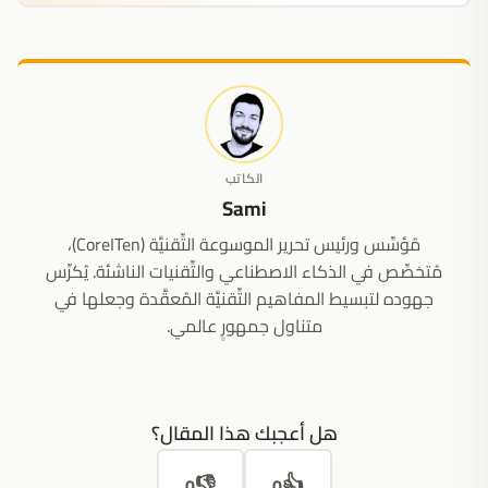
الكاتب
Sami
مُؤسِّس ورئيس تحرير الموسوعة التِّقنيَّة (CoreITen)،
مُتخصِّص في الذكاء الاصطناعي والتِّقنيات الناشئة. يُكرِّس
جهوده لتبسيط المفاهيم التِّقنيَّة المُعقَّدة وجعلها في
متناول جمهورٍ عالمي.
هل أعجبك هذا المقال؟
👎
👍
0
0