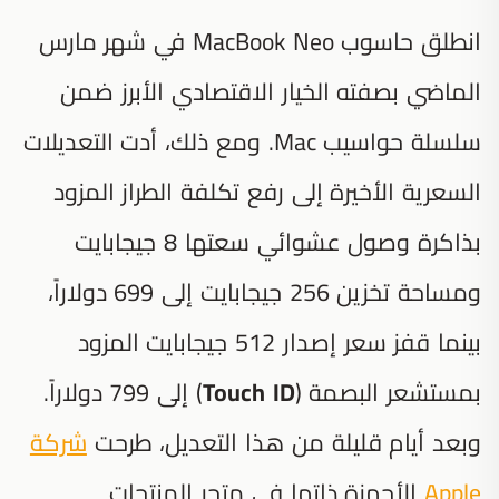
انطلق حاسوب MacBook Neo في شهر مارس
الماضي بصفته الخيار الاقتصادي الأبرز ضمن
سلسلة حواسيب Mac. ومع ذلك، أدت التعديلات
السعرية الأخيرة إلى رفع تكلفة الطراز المزود
بذاكرة وصول عشوائي سعتها 8 جيجابايت
ومساحة تخزين 256 جيجابايت إلى 699 دولاراً،
بينما قفز سعر إصدار 512 جيجابايت المزود
بمستشعر البصمة (
Touch ID
) إلى 799 دولاراً.
وبعد أيام قليلة من هذا التعديل، طرحت
شركة
Apple
الأجهزة ذاتها في متجر المنتجات