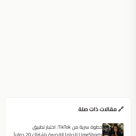
🔗 مقالات ذات صلة
خطوة سرية من TikTok: اختبار تطبيق
LimeShorts للدراما القصيرة باشتراك 20 دولاراً