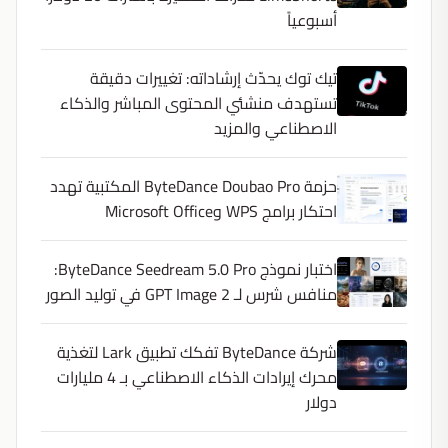
أسبوعياً
تيك توك يحدّث إرشاداته: تغييرات دقيقة
تستهدف منشئي المحتوى المباشر والذكاء
الاصطناعي والمزيد
حزمة ByteDance Doubao Pro المكتبية تهدد
احتكار برامج WPS وMicrosoft Office
اختبار نموذج ByteDance Seedream 5.0 Pro:
منافس شرس لـ GPT Image 2 في توليد الصور
شركة ByteDance تفكك تطبيق Lark لتغذية
محرك إيرادات الذكاء الاصطناعي بـ 4 مليارات
دولار