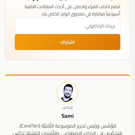
انضم لآلاف القراء واحصل على أحدث المقالات التقنية
أسبوعياً مباشرة في صندوق الوارد الخاص بك.
اشتراك
الكاتب
Sami
مُؤسِّس ورئيس تحرير الموسوعة التِّقنيَّة (CoreITen)،
مُتخصِّص في الذكاء الاصطناعي والتِّقنيات الناشئة. يُكرِّس