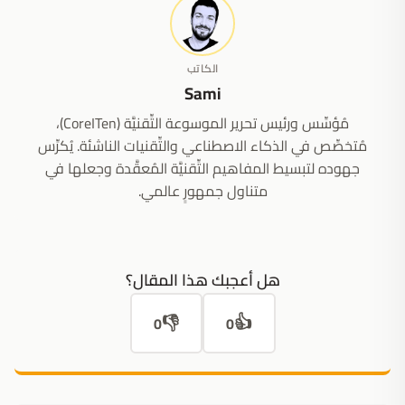
الكاتب
Sami
مُؤسِّس ورئيس تحرير الموسوعة التِّقنيَّة (CoreITen)،
مُتخصِّص في الذكاء الاصطناعي والتِّقنيات الناشئة. يُكرِّس
جهوده لتبسيط المفاهيم التِّقنيَّة المُعقَّدة وجعلها في
متناول جمهورٍ عالمي.
هل أعجبك هذا المقال؟
👎
👍
0
0