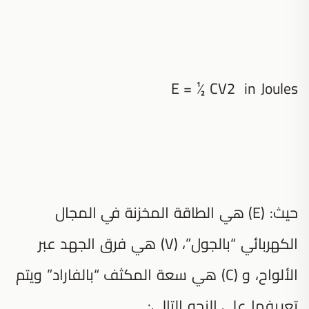
E = ½ CV2 in Joules
حيث: (E) هي الطاقة المخزنة في المجال
الكهربائي “بالجول”، (V) هي فرق الجهد عبر
الألواح، و (C) هي سعة المكثف “بالفاراد” ويتم
تعريفها على النحو التالي: