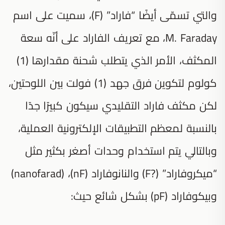
والتي تسمّى أيضًا “فاراد” (F)، سميت على اسم
M. Faraday، مع تعريف الفاراد على أنّه سعة
المكثف، الأمر الذي يتطلب شحنة مقدارها (1)
كولوم لتكوين فرق جهد (1) فولت بين اللوحتين،
لكن مكثف فاراد التقليدي سيكون كبيرًا جدًا
بالنسبة لمعظم التطبيقات الإلكترونية العملية،
وبالتالي يتم استخدام وحدات أصغر بكثير مثل
“ميكروفاراد” (?F) والنانوفاراد nanofarad) ،(nF))
وبيكوفاراد (pF) بشكل شائع حيث: