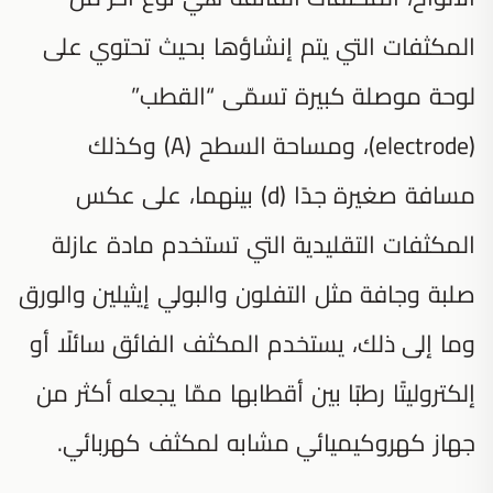
المكثفات التي يتم إنشاؤها بحيث تحتوي على
لوحة موصلة كبيرة تسمّى “القطب”
(electrode)، ومساحة السطح (A) وكذلك
مسافة صغيرة جدًا (d) بينهما، على عكس
المكثفات التقليدية التي تستخدم مادة عازلة
صلبة وجافة مثل التفلون والبولي إيثيلين والورق
وما إلى ذلك، يستخدم المكثف الفائق سائلًا أو
إلكتروليتًا رطبًا بين أقطابها ممّا يجعله أكثر من
جهاز كهروكيميائي مشابه لمكثف كهربائي.