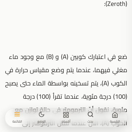
(Zeroth):
ضع في اعتبارك كوبين (A) و (B) مع وجود ماء
مغلي فيهما، عندما يتم وضع مقياس حرارة في
الكوب (A)، يتم تسخينه بواسطة الماء حتى يصبح
(100) درجة مئوية، عندما تقرأ (100) درجة
مئوية، نقول أنّ الترمومتر في حالة توازن مع
الكوب (A)، الآن عندما ننقل الترمومتر إلى
الرئيسية
بحث
أقسام
الوضع
القائمة