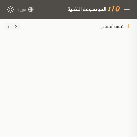
العربية
كيفية أتمتة حل الحوادث التقنية باست
ملخَّص المقال
مُولَّد بالذكاء الاصطناعي
مدعوم بالذكاء الاصطناعي