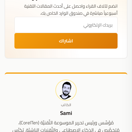
انضم لآلاف القراء واحصل على أحدث المقالات التقنية
أسبوعياً مباشرة في صندوق الوارد الخاص بك.
اشتراك
الكاتب
Sami
مُؤسِّس ورئيس تحرير الموسوعة التِّقنيَّة (CoreITen)،
مُتخصِّص في الذكاء الاصطناعي والتِّقنيات الناشئة. يُكرِّس