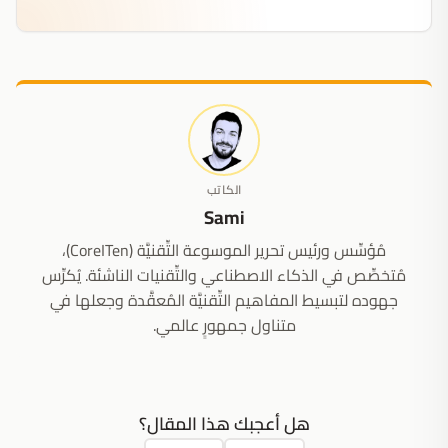
الكاتب
Sami
مُؤسِّس ورئيس تحرير الموسوعة التِّقنيَّة (CoreITen)،
مُتخصِّص في الذكاء الاصطناعي والتِّقنيات الناشئة. يُكرِّس
جهوده لتبسيط المفاهيم التِّقنيَّة المُعقَّدة وجعلها في
متناول جمهورٍ عالمي.
هل أعجبك هذا المقال؟