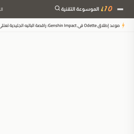
ال
موعد إطلاق Odette في Genshin Impact: راقصة الباليه الجليدية تعتلي مسرح Snezhnaya
ملخَّص المقال
مُولَّد بالذكاء الاصطناعي
مدعوم بالذكاء الاصطناعي