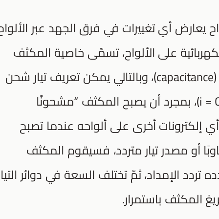
اح يعارض أي تغييرات في فرق الجهد عبر الألواح
ربائية على الألواح، تسمّى خاصية المكثف
لتخزين شحنة على ألواحه بالسّعة (C) (capacitance)، وبالتالي يمكن تعريف تيار شحن
المكثفات على النحو التالي: (i = CdV / dt)، بمجرد أن يصبح المكثف “مشحونًا
 إلكترونات أخرى على ألواحه عندما تصبح
اوبًا أو مصدر تيار متردد، فسيقوم المكثف
 تردد الإمداد، ثمّ تختلف السعة في دوائر التيار
يغ المكثف باستمرار.