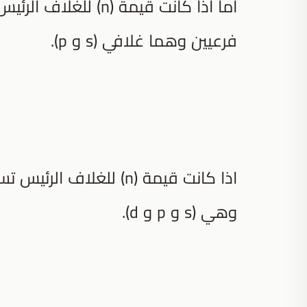
فرعيين وهما غلافي (s و p).
وهي (s و p و d).