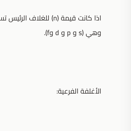
وهي (s و p و d وf).
الأغلفة الفرعية: