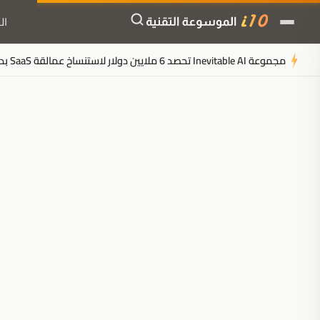
ال
مجموعة Inevitable AI تحصد 6 ملايين دولار لاستنساخ عمالقة SaaS بدون موظفين
ملخَّص المقال
مُولَّد بالذكاء الاصطناعي
مدعوم بالذكاء الاصطناعي