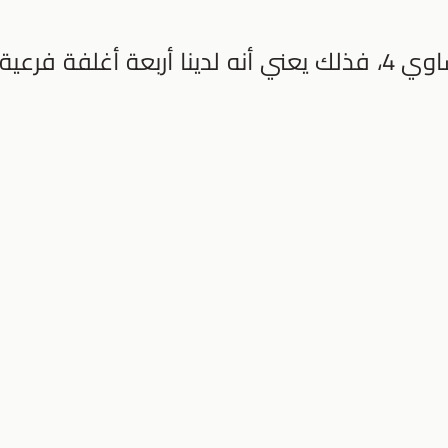
اذا كانت قيمة (n) للغلاف الرئيس تساوي 4، فذلك يعني أنه لدينا أربعة أغلفة فرعية