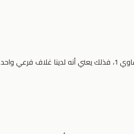
اذا كانت قيمة (n) للغلاف الرئيس تساوي 1، فذلك يعني أنه لدينا غلاف فرعي واحد