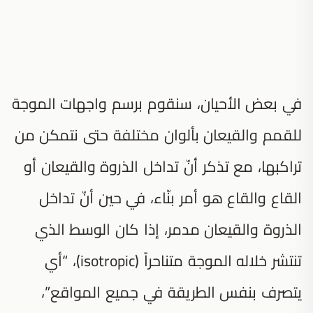
في بعض الأحيان، سنقوم برسم واجهات الموجة
للقمم والقيعان بألوان مختلفة حتى نتمكن من
تراكبها، مع تذكر أنّ تداخل الذروة والقيعان أو
القاع والقاع هو أمر بنّاء، في حين أنّ تداخل
الذروة والقيعان مدمر، إذا كان الوسط الذي
تنتشر خلاله الموجة متناحراً (isotropic)، “أي
يتصرف بنفس الطريقة في جميع المواقع”،