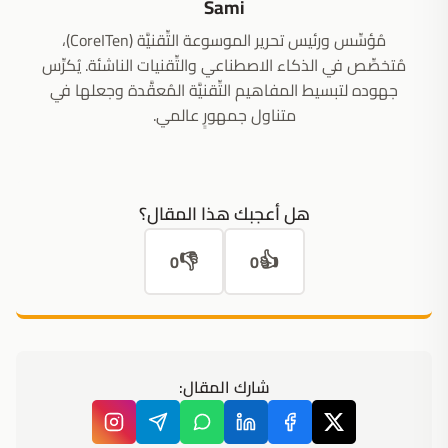
Sami
مُؤسِّس ورئيس تحرير الموسوعة التِّقنيَّة (CoreITen)،
مُتخصِّص في الذكاء الاصطناعي والتِّقنيات الناشئة. يُكرِّس
جهوده لتبسيط المفاهيم التِّقنيَّة المُعقَّدة وجعلها في
متناول جمهورٍ عالمي.
هل أعجبك هذا المقال؟
👎
👍
0
0
شارك المقال: