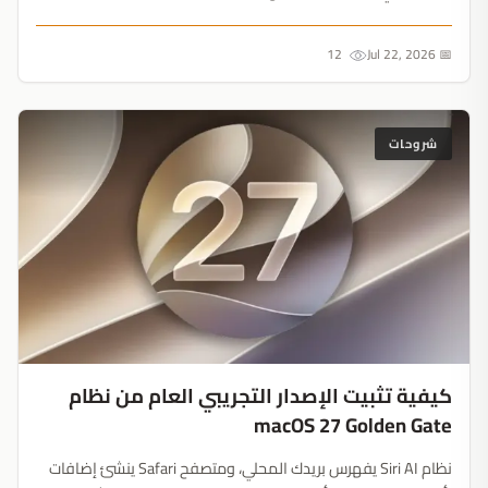
التي تقدم نصائح مالية. تحديث 16 يوليو يجبر القنوات المؤتمتة على
التكيف أو خسارة أرباحها....
12
📅 Jul 22, 2026
شروحات
كيفية تثبيت الإصدار التجريبي العام من نظام
macOS 27 Golden Gate
نظام Siri AI يفهرس بريدك المحلي، ومتصفح Safari ينشئ إضافات