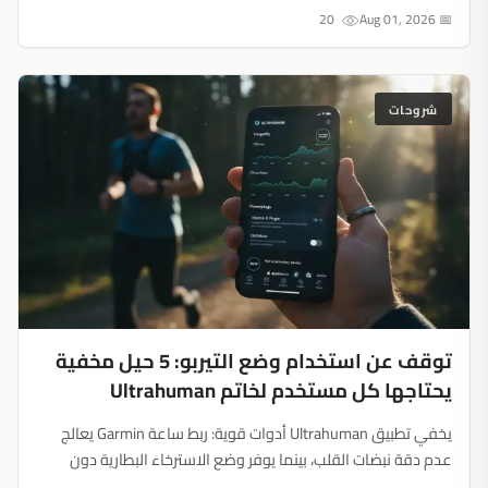
رسم خريطة أشباه الموصلات....
20
📅 Aug 01, 2026
شروحات
توقف عن استخدام وضع التيربو: 5 حيل مخفية
يحتاجها كل مستخدم لخاتم Ultrahuman
يخفي تطبيق Ultrahuman أدوات قوية: ربط ساعة Garmin يعالج
عدم دقة نبضات القلب، بينما يوفر وضع الاسترخاء البطارية دون
فقدان بيانات النوم. الخاتم أداة للتعافي وليس متتبعاً مستقلاً....