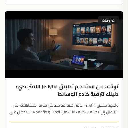
شروحات
توقف عن استخدام تطبيق Jellyfin الافتراضي:
دليلك لترقية خادم الوسائط
واجهة تطبيق Jellyfin الافتراضية قد تحد من تجربة المشاهدة. عبر
الانتقال إلى تطبيقات طرف ثالث مثل Kodi أو Moonfin، ستحصل على
تصميم أفضل، وتشغيل سلس، ووصول عن بُعد دون الحاجة لإعادة
بناء مكتبتك....