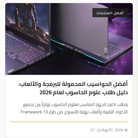
أفضل المنتجات
أفضل الحواسيب المحمولة للبرمجة والألعاب:
دليل طلاب علوم الحاسوب لعام 2026
يتطلب اختيار الجهاز المناسب لعلوم الحاسوب توازناً بين تجميع
الأكواد الثقيلة وألعاب نهاية الأسبوع. من طراز Framework 13
القابل للترقية إلى MacBook Air بمعالج M5، إليك كيفية تجنب فخ
الذاكرة الملحومة....
27
📅 Aug 07, 2026