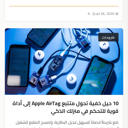
الموسيقى المحلية، إليك أفضل تطبيقات F-Droid قبل بدء القيود....
9
📅 Jul 26, 2026
شروحات
10 حيل خفية تحول متتبع Apple AirTag إلى أداة
قوية للتحكم في منزلك الذكي
ضع شريطاً لاصقاً لتسهيل تبديل البطارية، وامسح المتتبع لتشغيل