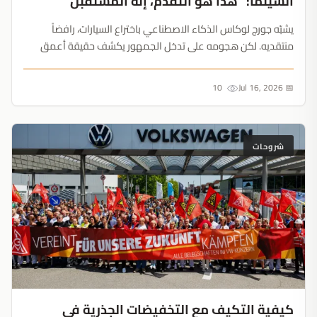
السينما: "هذا هو التقدم، إنه المستقبل"
يشبّه جورج لوكاس الذكاء الاصطناعي باختراع السيارات، رافضاً
منتقديه. لكن هجومه على تدخل الجمهور يكشف حقيقة أعمق
حول مستقبل السينما الخوارزمية....
10
📅 Jul 16, 2026
شروحات
كيفية التكيف مع التخفيضات الجذرية في