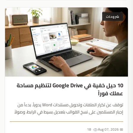
شروحات
10 حيل خفية في Google Drive لتنظيم مساحة
عملك فوراً
توقف عن تكرار الملفات وتحويل مستندات Word يدوياً. بدءاً من
إجبار المستلمين على نسخ القوالب بتعديل بسيط في الرابط، وصولاً
إلى قفل المسودات النهائية، ستغير هذه الحيل طريقة إدارتك
للتخزين السحابي....
18
📅 Aug 07, 2026