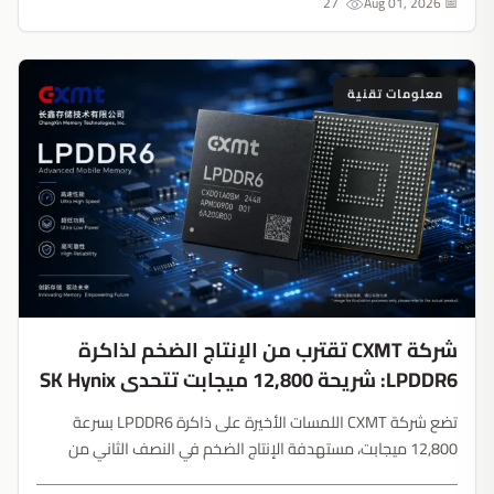
27
📅 Aug 01, 2026
معلومات تقنية
شركة CXMT تقترب من الإنتاج الضخم لذاكرة
LPDDR6: شريحة 12,800 ميجابت تتحدى SK Hynix
تضع شركة CXMT اللمسات الأخيرة على ذاكرة LPDDR6 بسرعة
12,800 ميجابت، مستهدفة الإنتاج الضخم في النصف الثاني من
2026. ومع تقييم Apple لهذه الشرائح، تستعد الشركة الصينية لإعادة