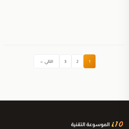
1
2
3
التالي ←