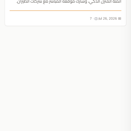
أتمتة المنزل الذكي، وشارك موقعه المباشر مع شركات الطيران.
أجهزة Apple تقدم ما هو أبعد من العثور على المفاتيح....
7
📅 Jul 26, 2026