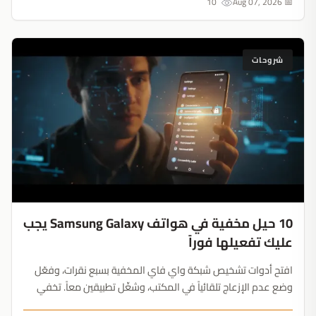
10
📅 Aug 07, 2026
شروحات
10 حيل مخفية في هواتف Samsung Galaxy يجب
عليك تفعيلها فوراً
افتح أدوات تشخيص شبكة واي فاي المخفية بسبع نقرات، وفعّل
وضع عدم الإزعاج تلقائياً في المكتب، وشغّل تطبيقين معاً. تخفي
شركة Samsung أفضل ميزاتها عميقاً في الإعدادات....