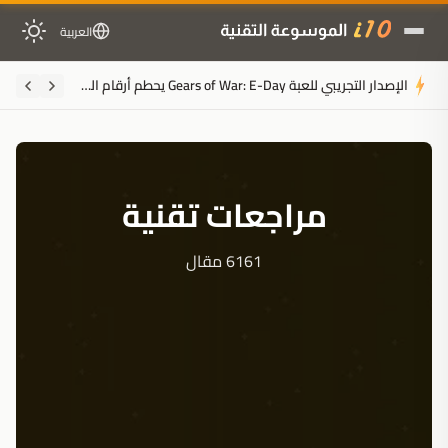
العربية
كيف أعادت لعبة Five Nights at Freddy's صياغة
مراجعات تقنية
6161 مقال