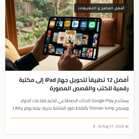
أفضل البرامج و التطبيقات
أفضل 12 تطبيقاً لتحويل جهاز iPad إلى مكتبة
رقمية للكتب والقصص المصورة
يستخدم Google Play الذكاء الاصطناعي لتكبير فقاعات الحوار،
ويسمح Shonen Jump بالتقاط صور الشاشة بحرية، بينما يوفر Libby
كتباً مجانية من مكتبتك المحلية. جهاز iPad ينهي عصر أجهزة القراءة
المتخصصة بهدوء....
8
📅 Aug 07, 2026