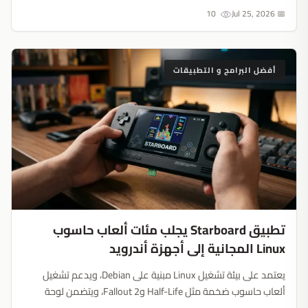
10
📅 Jul 25, 2026
أفضل البرامج و التطبيقات
تطبيق Starboard يجلب مئات ألعاب حاسوب
Linux المجانية إلى أجهزة أندرويد
يعتمد على بيئة تشغيل Linux مبنية على Debian، ويدعم تشغيل
ألعاب حاسوب ضخمة مثل Half-Life وFallout 2، ويتضمن لوحة
تحكم افتراضية. هاتفك الذكي تحول إلى منصة ألعاب كلاسيكية....