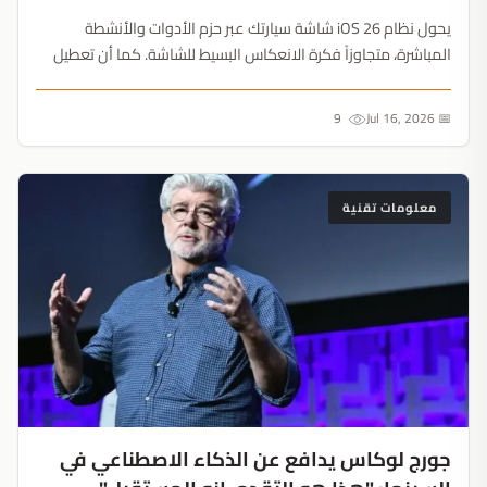
يحول نظام iOS 26 شاشة سيارتك عبر حزم الأدوات والأنشطة
المباشرة، متجاوزاً فكرة الانعكاس البسيط للشاشة. كما أن تعطيل
ميزة الرسائل المثبتة المثيرة للجدل يضمن بقاء تركيزك منصباً بالكامل
على الطريق....
9
📅 Jul 16, 2026
معلومات تقنية
جورج لوكاس يدافع عن الذكاء الاصطناعي في