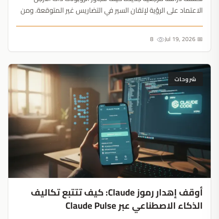
الاعتماد على الرؤية لإتقان السير في التضاريس غير المتوقعة. ومن
خلال تصنيف الملاحظات اللمسية إلى ثلاث قنوات، يتحول التحكم في
الحركة من التعافي التفاعلي إلى التقييم الاستباقي....
8
📅 Jul 19, 2026
شروحات
أوقف إهدار رموز Claude: كيف تتتبع تكاليف
الذكاء الاصطناعي عبر Claude Pulse