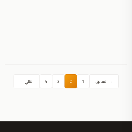
→ السابق
1
2
3
4
التالي ←