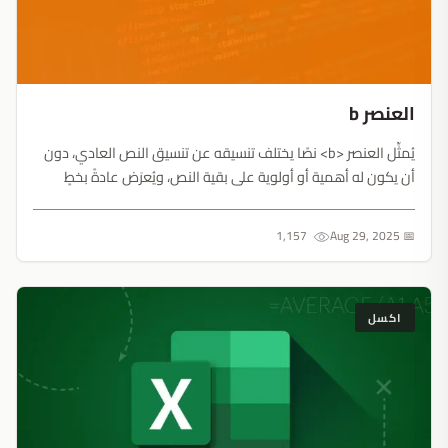
العنصر b
يُمثِّل العنصر <b> نصًا يختلف تنسيقه عن تنسيق النص العادي، دون
أن يكون له أهمية أو أولوية على بقية النص، ويُعرَض عادةً بخطٍ
عريض (bold)....
1,157
📅 Aug 29, 2025
اكسل