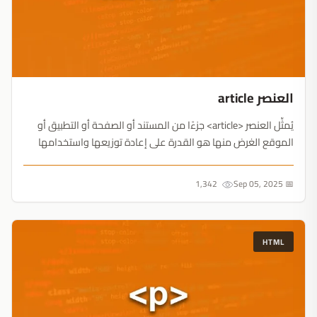
العنصر article
يُمثِّل العنصر <article> جزءًا من المستند أو الصفحة أو التطبيق أو
الموقع الغرض منها هو القدرة على إعادة توزيعها واستخدامها
بشكل مستقل، مثل موضوع في منتدى أو مقالة في صحيفة أو
تدوينة....
1,342
📅 Sep 05, 2025
HTML