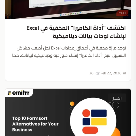
اكتشف "أداة الكاميرا" المخفية في Excel
لإنشاء لوحات بيانات ديناميكية
توجد ميزة مخفية في أعماق إعدادات Excel تحل أصعب مشاكل
التنسيق. تتيح "أداة الكاميرا" إنشاء صور حية وديناميكية لبياناتك، مما
يغير طريقة بناء لوحات المعلومات....
20
📅 Feb 22, 2026
اكسل