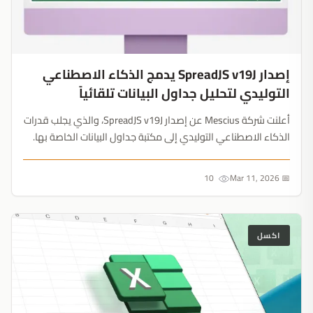
إصدار SpreadJS v19J يدمج الذكاء الاصطناعي
التوليدي لتحليل جداول البيانات تلقائياً
أعلنت شركة Mescius عن إصدار SpreadJS v19J، والذي يجلب قدرات
الذكاء الاصطناعي التوليدي إلى مكتبة جداول البيانات الخاصة بها.
يتيح التحديث تجميع البيانات وتحليلها تلقائياً باللغة الطبيعية....
10
📅 Mar 11, 2026
اكسل