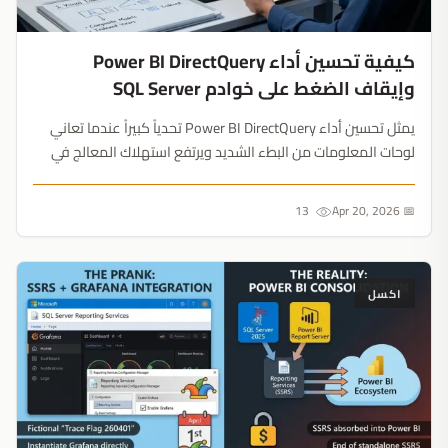
كيفية تحسين أداء Power BI DirectQuery
وإيقاف الضغط على خوادم SQL Server
يمثل تحسين أداء Power BI DirectQuery تحدياً كبيراً عندما تعاني
لوحات المعلومات من البطء الشديد ويرتفع استهلاك المعالج في
خوادم SQL Server دون سابق إنذار....
13
📅 Apr 20, 2026
اكسل