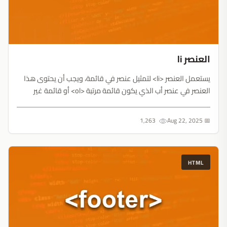
العنصر li
يستعمل العنصر <li> لتمثيل عنصر في قائمة، ويجب أن يحتوى هذا
العنصر في عنصر أب الذي يكون قائمة مرتبة <ol> أو قائمة غير
مرتبة <ul> أو قائمة <menu>....
1,263
📅 Aug 22, 2025
HTML