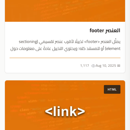
العنصر footer
يمثِّل العنصر <footer> تذييلًا لأقرب عنصر تقسيمي (sectioning
element) أو للمستند كله؛ ويحتوي التذييل عادةً على معلومات حول
كاتب المحتوى أو معلومات حقوق النشر أو وصلات إلى مستندات
مفيدة...
1,117
📅 Aug 10, 2025
HTML