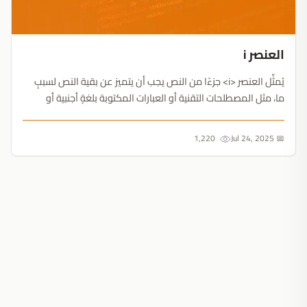
العنصر i
يُمثِّل العنصر <i> جزءًا من النص يجب أن يتميز عن بقية النص لسببٍ
ما، مثل المصطلحات التقنية أو العبارات المكتوبة بلغةٍ أجنبية أو
التعابير الوجهية لشخصيةٍ ما في مسرحية ...إلخ. ويُعرَض هذا العنصر
عادةً بخطٍ مائل....
1,220
📅 Jul 24, 2025