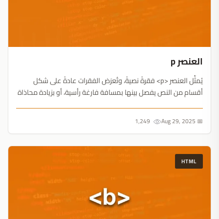
العنصر p
يُمثِّل العنصر <p> فقرةً نصيةً، وتُعرَض الفقرات عادةً على شكل
أقسام من النص يفصل بينها بمسافة فارغة رأسية، أو بزيادة محاذاة
أوّل سطر....
1,249
📅 Aug 29, 2025
HTML