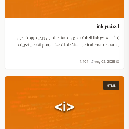
العنصر link
يُحدِّد العنصر link العلاقات بين المستند الحالي وبين مورد خارجي
(external resource) من استخدامات هذا الوسم تتضمن تعريف
علاقة بين الصفحات للتنقل بينها بيد أنَّ أكثر استخدامات هذا العنصر
شيوعًا هو تضمين صفحات الأنماط....
1,101
📅 Aug 03, 2025
HTML