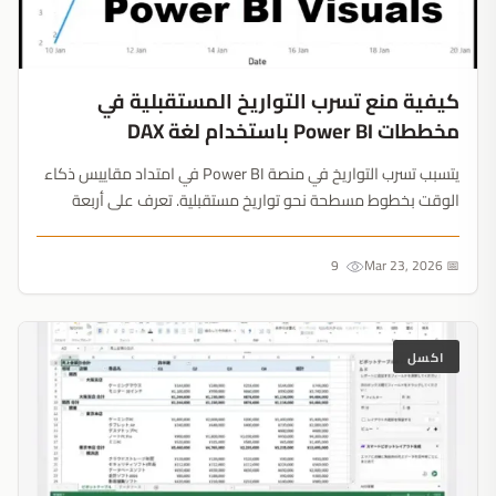
كيفية منع تسرب التواريخ المستقبلية في
مخططات Power BI باستخدام لغة DAX
يتسبب تسرب التواريخ في منصة Power BI في امتداد مقاييس ذكاء
الوقت بخطوط مسطحة نحو تواريخ مستقبلية. تعرف على أربعة
أساليب تعتمد على لغة DAX لإيقاف المخططات عند آخر نقطة بيانات
متاحة....
9
📅 Mar 23, 2026
اكسل